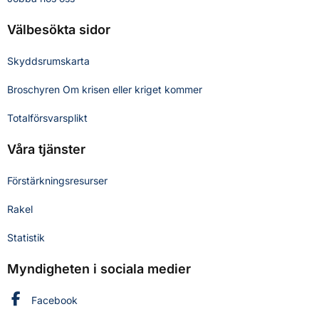
Välbesökta sidor
Skyddsrumskarta
Broschyren Om krisen eller kriget kommer
Totalförsvarsplikt
Våra tjänster
Förstärkningsresurser
Rakel
Statistik
Myndigheten i sociala medier
Myndigheten för civilt försvar på
Facebook