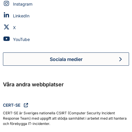
Myndigheten för civilt försvar på
Instagram
Myndigheten för civilt försvar på
LinkedIn
Myndigheten för civilt försvar på
X
Myndigheten för civilt försvar på
YouTube
Sociala medier
Myndigheten för civilt försva
Våra andra webbplatser
CERT-SE
CERT-SE är Sveriges nationella CSIRT (Computer Security Incident
Response Team) med uppgift att stödja samhället i arbetet med att hantera
och förebygga IT-incidenter.