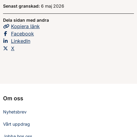
Senast granskad:
6 maj 2026
Dela sidan med andra
Kopiera
sidans
länk
Dela sidan på
Facebook
Dela sidan på
LinkedIn
Dela sidan på
X
Om oss
Nyhetsbrev
Vårt uppdrag
Jobba hos oss