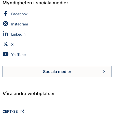
Myndigheten i sociala medier
Myndigheten för civilt försvar på
Facebook
Myndigheten för civilt försvar på
Instagram
Myndigheten för civilt försvar på
LinkedIn
Myndigheten för civilt försvar på
X
Myndigheten för civilt försvar på
YouTube
Sociala medier
Myndigheten för civilt försva
Våra andra webbplatser
CERT-SE