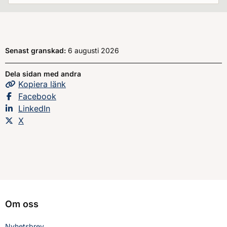
Senast granskad:
6 augusti 2026
Dela sidan med andra
Kopiera
sidans
länk
Dela sidan på
Facebook
Dela sidan på
LinkedIn
Dela sidan på
X
Om oss
Nyhetsbrev