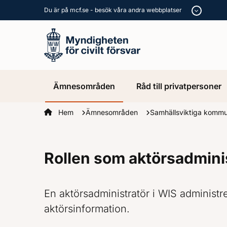
Du är på mcf.se - besök våra andra webbplatser
Ämnesområden
Råd till privatpersoner
Startsidan
Hem
Ämnesområden
Samhällsviktiga kommu
Rollen som aktörsadminis
En aktörsadministratör i WIS administr
aktörsinformation.