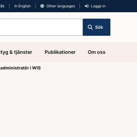
råk
In English
Other languages
Logga in
Sök
tyg & tjänster
Publikationer
Om oss
administratör i WIS