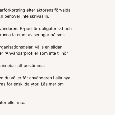
rförkortning efter aktörens förvalda
och behöver inte skrivas in.
vändaren. E-post är obligatoriskt och
unna ta emot aviseringar på sms.
rganisationsdelar, väljs en sådan.
r ”Användarprofiler som inte tillhör
n innebär att bestämma:
n du väljer får användaren i alla nya
ras för enskilda ytor. Läs mer om
ör eller inte.
.