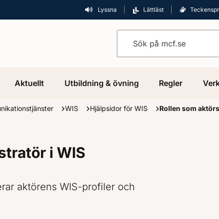
Lyssna
Lättläst
Teckensp
Sök på mcf.se
Aktuellt
Utbildning & övning
Regler
Verk
nikationstjänster
WIS
Hjälpsidor för WIS
Rollen som aktörs
tratör i WIS
erar aktörens WIS-profiler och