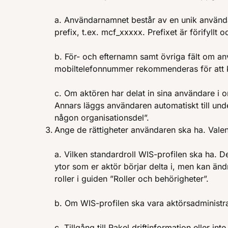
a. Användarnamnet består av en unik använda
prefix, t.ex. mcf_xxxxx. Prefixet är förifyllt 
b. För- och efternamn samt övriga fält om an
mobiltelefonnummer rekommenderas för att k
c. Om aktören har delat in sina användare i o
Annars läggs användaren automatiskt till unde
någon organisationsdel”.
Ange de rättigheter användaren ska ha. Vale
a. Vilken standardroll WIS-profilen ska ha. De
ytor som er aktör börjar delta i, men kan änd
roller i guiden ”Roller och behörigheter”.
b. Om WIS-profilen ska vara aktörsadministrat
c. Tillgång till Rakel driftinformation eller inte