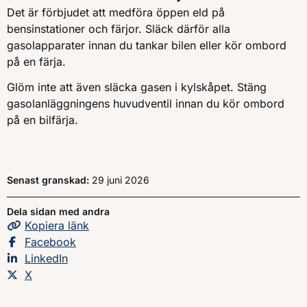
Det är förbjudet att medföra öppen eld på
bensinstationer och färjor. Släck därför alla
gasolapparater innan du tankar bilen eller kör ombord
på en färja.
Glöm inte att även släcka gasen i kylskåpet. Stäng
gasolanläggningens huvudventil innan du kör ombord
på en bilfärja.
Senast granskad:
29 juni 2026
Dela sidan med andra
Kopiera
sidans
länk
Dela sidan på
Facebook
Dela sidan på
LinkedIn
Dela sidan på
X