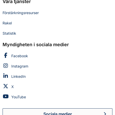
Våra tjänster
Förstärkningsresurser
Rakel
Statistik
Myndigheten i sociala medier
Myndigheten för civilt försvar på
Facebook
Myndigheten för civilt försvar på
Instagram
Myndigheten för civilt försvar på
LinkedIn
Myndigheten för civilt försvar på
X
Myndigheten för civilt försvar på
YouTube
Sociala medier