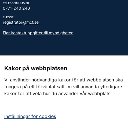
TELEFONNUMMER
0771-240 240
E-POST
registrator@mcf.se
Fler kontaktuppgifter till myndigheten
Kontakt till presstjänsten
Kakor på webbplatsen
Webbplatsen
Vi använder nödvändiga kakor för att webbplatsen ska
fungera på ett förväntat sätt. Vi vill använda ytterligare
Om webbplatsen
kakor för att veta hur du använder vår webbplats.
Om kakor (cookies)
Tillgänglighetsredogörelse
Inställningar för cookies