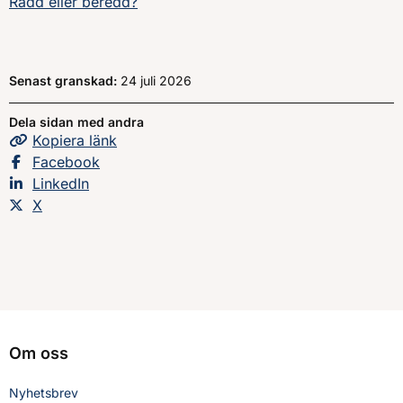
Rädd eller beredd?
Senast granskad:
24 juli 2026
Dela sidan med andra
Kopiera
sidans
länk
Dela sidan på
Facebook
Dela sidan på
LinkedIn
Dela sidan på
X
Om oss
Nyhetsbrev