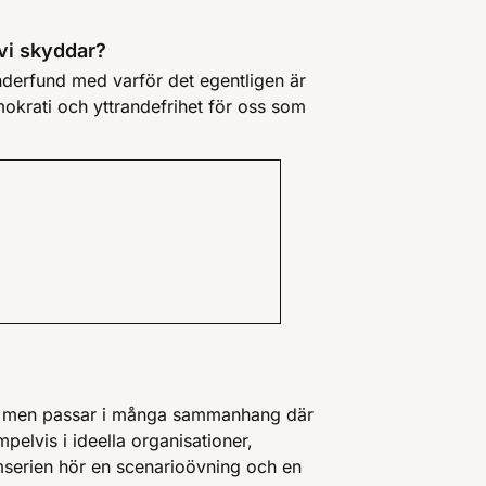
 vi skyddar?
 underfund med varför det egentligen är
mokrati och yttrandefrihet för oss som
er men passar i många sammanhang där
mpelvis i ideella organisationer,
ilmserien hör en scenarioövning och en