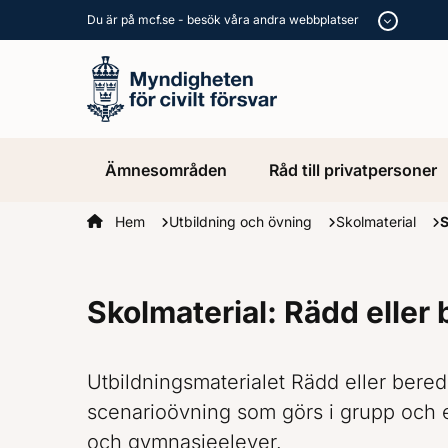
Du är på mcf.se - besök våra andra webbplatser
Ämnesområden
Råd till privatpersoner
Startsidan
Hem
Utbildning och övning
Skolmaterial
S
Skolmaterial: Rädd eller
Utbildningsmaterialet Rädd eller bered
scenarioövning som görs i grupp och 
och gymnasieelever.