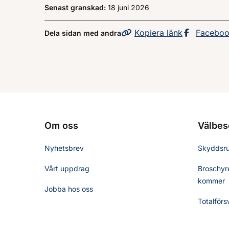
Senast granskad:
18 juni 2026
Kopiera
sidans
länk
Dela sid
Facebo
Dela sidan med andra
Om oss
Välbes
Nyhetsbrev
Skyddsr
Vårt uppdrag
Broschyre
kommer
Jobba hos oss
Totalförs