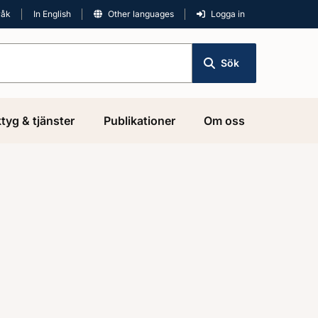
råk
In English
Other languages
Logga in
Sök
tyg & tjänster
Publikationer
Om oss