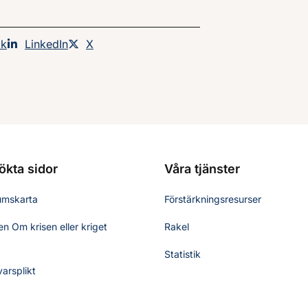
an på
ok
Dela sidan på
LinkedIn
Dela sidan på
X
ökta sidor
Våra tjänster
umskarta
Förstärkningsresurser
n Om krisen eller kriget
Rakel
Statistik
varsplikt