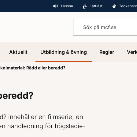
Lyssna
Lättläst
Teckensp
Sök på mcf.se
Aktuellt
Utbildning & övning
Regler
Verk
kolmaterial: Rädd eller beredd?
 beredd?
d? innehåller en filmserie, en
en handledning för högstadie-