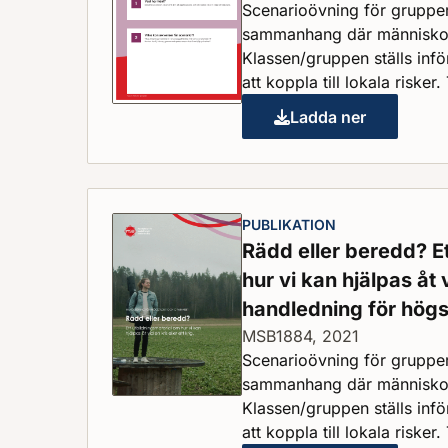
Scenarioövning för grupper
sammanhang där människor 
Klassen/gruppen ställs inf
att koppla till lokala risker. 
Ladda ner
Hur förberedd är
PUBLIKATION
Rädd eller beredd? E
hur vi kan hjälpas åt v
handledning för hög
MSB1884, 2021
Scenarioövning för grupper
sammanhang där människor 
Klassen/gruppen ställs inf
att koppla till lokala risker. 