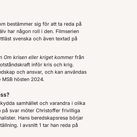
 som bestämmer sig för att ta reda på
v har någon roll i den. Filmserien
ättläst svenska och även textad på
en
Om krisen eller kriget kommer
från
ståndskraft inför kris och krig.
eredskap och ansvar, och kan användas
de MSB hösten 2024.
oss?
t skydda samhället och varandra i olika
 på svar möter Christoffer frivilliga
rnalister. Hans beredskapsresa börjar
llning. I avsnitt 1 tar han reda på