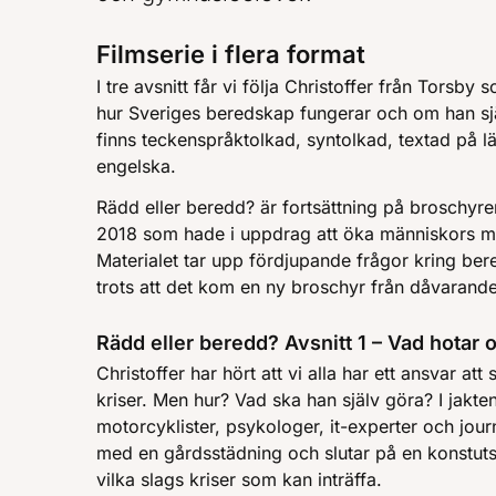
Filmserie i flera format
I tre avsnitt får vi följa Christoffer från Torsby
hur Sveriges beredskap fungerar och om han själ
finns teckenspråktolkad, syntolkad, textad på l
engelska.
Rädd eller beredd? är fortsättning på broschyr
2018 som hade i uppdrag att öka människors mot
Materialet tar upp fördjupande frågor kring b
trots att det kom en ny broschyr från dåvaran
Rädd eller beredd? Avsnitt 1 – Vad hotar 
Christoffer har hört att vi alla har ett ansvar at
kriser. Men hur? Vad ska han själv göra? I jakten
motorcyklister, psykologer, it-experter och jou
med en gårdsstädning och slutar på en konstutstä
vilka slags kriser som kan inträffa.