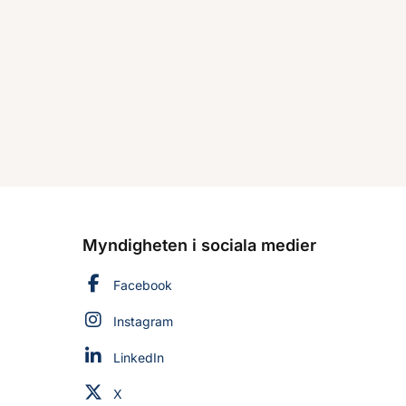
Myndigheten i sociala medier
Myndigheten för civilt försvar på
Facebook
Myndigheten för civilt försvar på
Instagram
Myndigheten för civilt försvar på
LinkedIn
Myndigheten för civilt försvar på
X