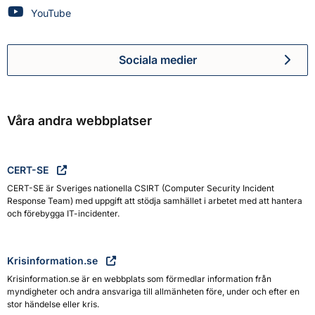
Myndigheten för civilt försvar på
YouTube
Sociala medier
Myndigheten för civilt försva
Våra andra webbplatser
CERT-SE
CERT-SE är Sveriges nationella CSIRT (Computer Security Incident
Response Team) med uppgift att stödja samhället i arbetet med att hantera
och förebygga IT-incidenter.
Krisinformation.se
Krisinformation.se är en webbplats som förmedlar information från
myndigheter och andra ansvariga till allmänheten före, under och efter en
stor händelse eller kris.