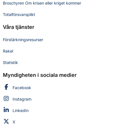
Broschyren Om krisen eller kriget kommer
Totalförsvarsplikt
Våra tjänster
Förstärkningsresurser
Rakel
Statistik
Myndigheten i sociala medier
Myndigheten för civilt försvar på
Facebook
Myndigheten för civilt försvar på
Instagram
Myndigheten för civilt försvar på
LinkedIn
Myndigheten för civilt försvar på
X