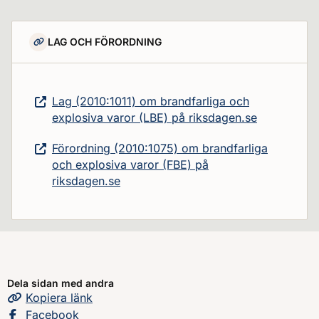
LAG OCH FÖRORDNING
Lag (2010:1011) om brandfarliga och
explosiva varor (LBE) på riksdagen.se
Förordning (2010:1075) om brandfarliga
och explosiva varor (FBE) på
riksdagen.se
Dela sidan med andra
Kopiera
sidans
länk
Dela sidan på
Facebook