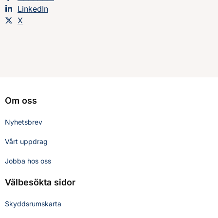
Dela sidan på
LinkedIn
Dela sidan på
X
Om oss
Nyhetsbrev
Vårt uppdrag
Jobba hos oss
Välbesökta sidor
Skyddsrumskarta