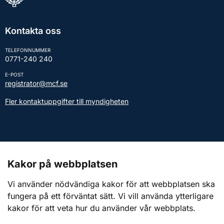
Kontakta oss
TELEFONNUMMER
0771-240 240
E-POST
registrator@mcf.se
Fler kontaktuppgifter till myndigheten
Kontakt till presstjänsten
Kakor på webbplatsen
Webbplatsen
Vi använder nödvändiga kakor för att webbplatsen ska
fungera på ett förväntat sätt. Vi vill använda ytterligare
Om webbplatsen
kakor för att veta hur du använder vår webbplats.
Om kakor (cookies)