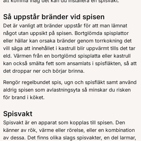
att komma ihåg det kan du installera en spisvakt.
Så uppstår bränder vid spisen
Det är vanligt att bränder uppstår för att man lämnat
något utan uppsikt på spisen. Bortglömda spisplattor
eller hällar kan orsaka bränder genom torrkokning det
vill säga att innehållet i kastrull blir uppvärmt tills det tar
eld. Värmen från en bortglömd spisplatta eller kastrull
kan också smälta fett som ansamlats i spisfläkten, så att
det droppar ner och börjar brinna.
Rengör regelbundet spis, ugn och spisfläkt samt använd
aldrig spisen som avlastningsyta så minskar du risken
för brand i köket.
Spisvakt
Spisvakt är en apparat som kopplas till spisen. Den
känner av rök, värme eller rörelse, eller en kombination
av dessa. Det finns olika slags spisvakter, en del larmar,