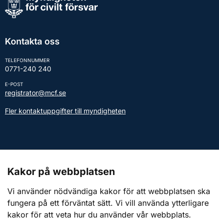
Kontakta oss
TELEFONNUMMER
0771-240 240
E-POST
registrator@mcf.se
Fler kontaktuppgifter till myndigheten
Kontakt till presstjänsten
Kakor på webbplatsen
Webbplatsen
Vi använder nödvändiga kakor för att webbplatsen ska
fungera på ett förväntat sätt. Vi vill använda ytterligare
Om webbplatsen
kakor för att veta hur du använder vår webbplats.