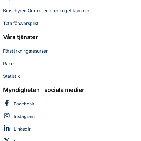
Broschyren Om krisen eller kriget kommer
Totalförsvarsplikt
Våra tjänster
Förstärkningsresurser
Rakel
Statistik
Myndigheten i sociala medier
Myndigheten för civilt försvar på
Facebook
Myndigheten för civilt försvar på
Instagram
Myndigheten för civilt försvar på
LinkedIn