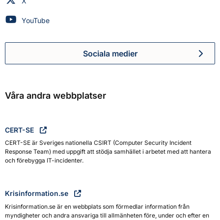
Myndigheten för civilt försvar på
X
Myndigheten för civilt försvar på
YouTube
Sociala medier
Myndigheten för civilt försva
Våra andra webbplatser
CERT-SE
CERT-SE är Sveriges nationella CSIRT (Computer Security Incident
Response Team) med uppgift att stödja samhället i arbetet med att hantera
och förebygga IT-incidenter.
Krisinformation.se
Krisinformation.se är en webbplats som förmedlar information från
myndigheter och andra ansvariga till allmänheten före, under och efter en