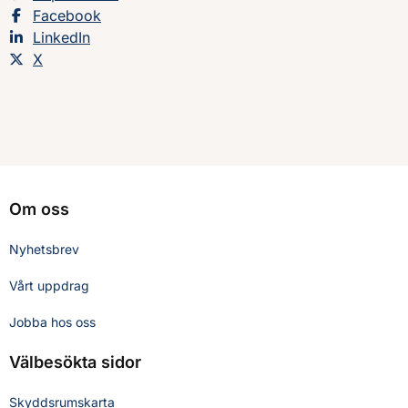
Dela sidan på
Facebook
Dela sidan på
LinkedIn
Dela sidan på
X
Om oss
Nyhetsbrev
Vårt uppdrag
Jobba hos oss
Välbesökta sidor
Skyddsrumskarta