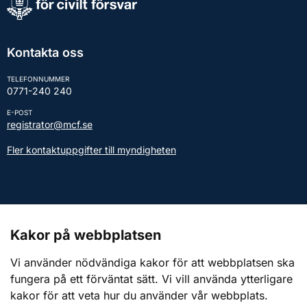
Kontakta oss
TELEFONNUMMER
0771-240 240
E-POST
registrator@mcf.se
Fler kontaktuppgifter till myndigheten
Kontakt till presstjänsten
Kakor på webbplatsen
Webbplatsen
Vi använder nödvändiga kakor för att webbplatsen ska
fungera på ett förväntat sätt. Vi vill använda ytterligare
Om webbplatsen
kakor för att veta hur du använder vår webbplats.