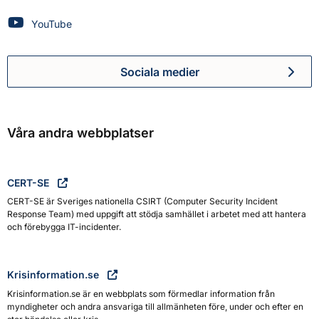
Myndigheten för civilt försvar på
YouTube
Sociala medier
Myndigheten för civilt försva
Våra andra webbplatser
CERT-SE
CERT-SE är Sveriges nationella CSIRT (Computer Security Incident
Response Team) med uppgift att stödja samhället i arbetet med att hantera
och förebygga IT-incidenter.
Krisinformation.se
Krisinformation.se är en webbplats som förmedlar information från
myndigheter och andra ansvariga till allmänheten före, under och efter en