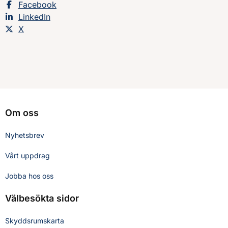
Dela sidan på
Facebook
Dela sidan på
LinkedIn
Dela sidan på
X
Om oss
Nyhetsbrev
Vårt uppdrag
Jobba hos oss
Välbesökta sidor
Skyddsrumskarta