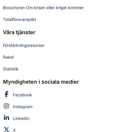
Broschyren Om krisen eller kriget kommer
Totalförsvarsplikt
Våra tjänster
Förstärkningsresurser
Rakel
Statistik
Myndigheten i sociala medier
Myndigheten för civilt försvar på
Facebook
Myndigheten för civilt försvar på
Instagram
Myndigheten för civilt försvar på
LinkedIn
Myndigheten för civilt försvar på
X