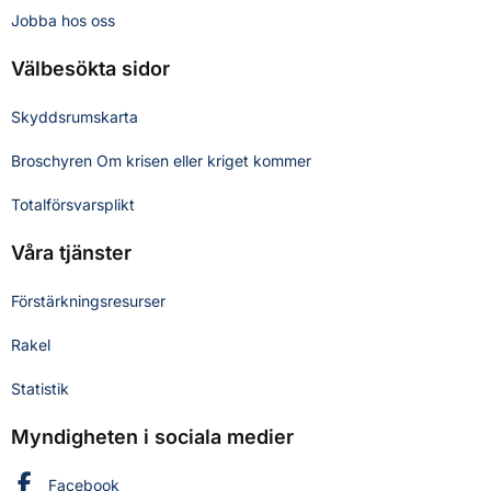
Jobba hos oss
Välbesökta sidor
Skyddsrumskarta
Broschyren Om krisen eller kriget kommer
Totalförsvarsplikt
Våra tjänster
Förstärkningsresurser
Rakel
Statistik
Myndigheten i sociala medier
Myndigheten för civilt försvar på
Facebook