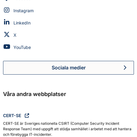
Myndigheten för civilt försvar på
Instagram
Myndigheten för civilt försvar på
LinkedIn
Myndigheten för civilt försvar på
X
Myndigheten för civilt försvar på
YouTube
Sociala medier
Myndigheten för civilt försva
Våra andra webbplatser
CERT-SE
CERT-SE är Sveriges nationella CSIRT (Computer Security Incident
Response Team) med uppgift att stödja samhället i arbetet med att hantera
och förebygga IT-incidenter.