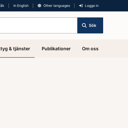
råk
In English
Other languages
Logga in
Sök
tyg & tjänster
Publikationer
Om oss