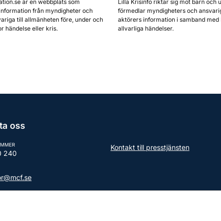
ation.se är en webbplats som
Lilla Krisinfo riktar sig mot barn och 
information från myndigheter och
förmedlar myndigheters och ansvari
ariga till allmänheten före, under och
aktörers information i samband med 
or händelse eller kris.
allvarliga händelser.
ta oss
UMMER
Kontakt till presstjänsten
0 240
tor@mcf.se
aktuppgifter till myndigheten