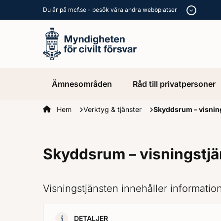
Du är på mcf.se - besök våra andra webbplatser
Ämnesområden
Råd till privatpersoner
Startsidan
Hem
Verktyg & tjänster
Skyddsrum – visnin
Skyddsrum – visningstjä
Visningstjänsten innehåller informati
DETALJER