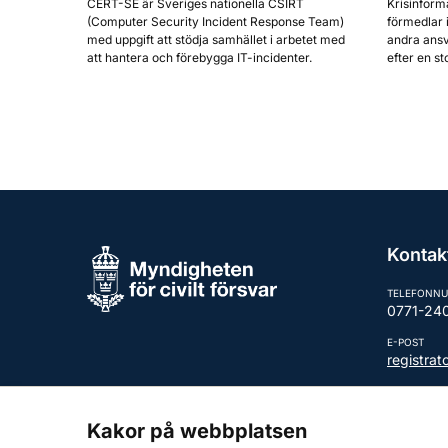
CERT-SE är Sveriges nationella CSIRT
Krisinform
(Computer Security Incident Response Team)
förmedlar 
med uppgift att stödja samhället i arbetet med
andra ansv
att hantera och förebygga IT-incidenter.
efter en st
Kontak
TELEFONN
0771-24
E-POST
registra
Fler kont
Kakor på webbplatsen