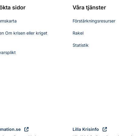
ökta sidor
Våra tjänster
umskarta
Förstärkningsresurser
n Om krisen eller kriget
Rakel
Statistik
varsplikt
rmation.se
Lilla Krisinfo