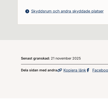
Skyddsrum och andra skyddade platser
Senast granskad:
21 november 2025
Kopiera
sidans
länk
Dela sid
Facebo
Dela sidan med andra