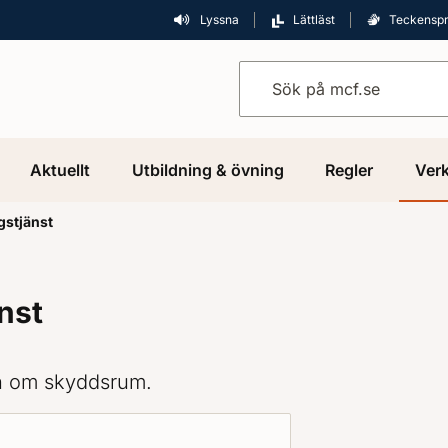
Lyssna
Lättläst
Teckensp
Sök på mcf.se
Aktuellt
Utbildning & övning
Regler
Verk
gstjänst
nst
on om skyddsrum.