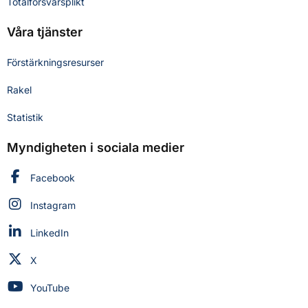
Totalförsvarsplikt
Våra tjänster
Förstärkningsresurser
Rakel
Statistik
Myndigheten i sociala medier
Myndigheten för civilt försvar på
Facebook
Myndigheten för civilt försvar på
Instagram
Myndigheten för civilt försvar på
LinkedIn
Myndigheten för civilt försvar på
X
Myndigheten för civilt försvar på
YouTube