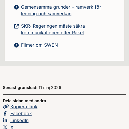
Gemensamma grunder – ramverk för
ledning och samverkan
SKR: Regeringen måste säkra
kommunikationen efter Rakel
Filmer om SWEN
Senast granskad:
11 maj 2026
Dela sidan med andra
Kopiera
sidans
länk
Dela sidan på
Facebook
Dela sidan på
LinkedIn
Dela sidan på
X