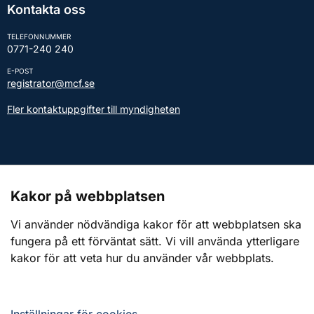
Kontakta oss
TELEFONNUMMER
0771-240 240
E-POST
registrator@mcf.se
Fler kontaktuppgifter till myndigheten
Kontakt till presstjänsten
Kakor på webbplatsen
Webbplatsen
Vi använder nödvändiga kakor för att webbplatsen ska
fungera på ett förväntat sätt. Vi vill använda ytterligare
Om webbplatsen
kakor för att veta hur du använder vår webbplats.
Om kakor (cookies)
Tillgänglighetsredogörelse