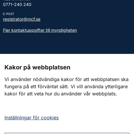
0771-240 240
E-POST
registrator@mcf.se
Fler kontaktuppgifter till myndigheten
Kontakt till presstjänsten
Kakor på webbplatsen
Webbplatsen
Vi använder nödvändiga kakor för att webbplatsen ska
fungera på ett förväntat sätt. Vi vill använda ytterligare
Om webbplatsen
kakor för att veta hur du använder vår webbplats.
Om kakor (cookies)
Tillgänglighetsredogörelse
Inställningar för cookies