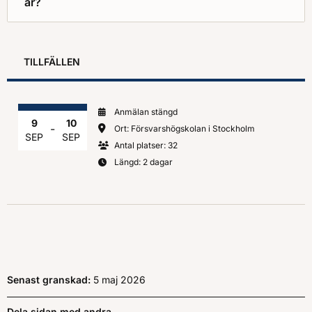
år?
TILLFÄLLEN
Anmälan stängd
9
10
-
Ort: Försvarshögskolan i Stockholm
SEP
SEP
Antal platser: 32
Längd: 2 dagar
Senast granskad:
5 maj 2026
Dela sidan med andra