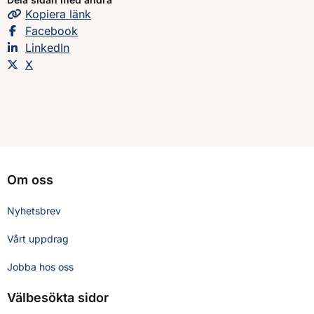
Kopiera
sidans
länk
Dela sidan på
Facebook
Dela sidan på
LinkedIn
Dela sidan på
X
Om oss
Nyhetsbrev
Vårt uppdrag
Jobba hos oss
Välbesökta sidor