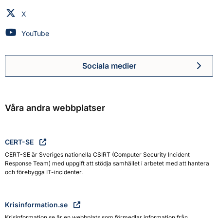
Myndigheten för civilt försvar på
X
Myndigheten för civilt försvar på
YouTube
Sociala medier
Myndigheten för civilt försva
Våra andra webbplatser
CERT-SE
CERT-SE är Sveriges nationella CSIRT (Computer Security Incident
Response Team) med uppgift att stödja samhället i arbetet med att hantera
och förebygga IT-incidenter.
Krisinformation.se
Krisinformation.se är en webbplats som förmedlar information från