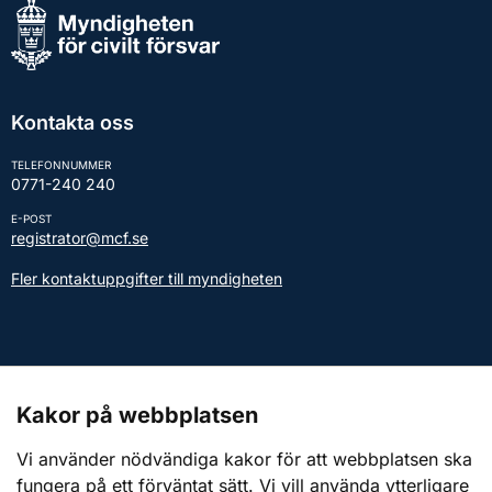
Kontakta oss
TELEFONNUMMER
0771-240 240
E-POST
registrator@mcf.se
Fler kontaktuppgifter till myndigheten
Kontakt till presstjänsten
Kakor på webbplatsen
Webbplatsen
Vi använder nödvändiga kakor för att webbplatsen ska
fungera på ett förväntat sätt. Vi vill använda ytterligare