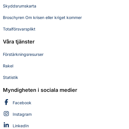
Skyddsrumskarta
Broschyren Om krisen eller kriget kommer
Totalförsvarsplikt
Våra tjänster
Förstärkningsresurser
Rakel
Statistik
Myndigheten i sociala medier
Myndigheten för civilt försvar på
Facebook
Myndigheten för civilt försvar på
Instagram
Myndigheten för civilt försvar på
LinkedIn