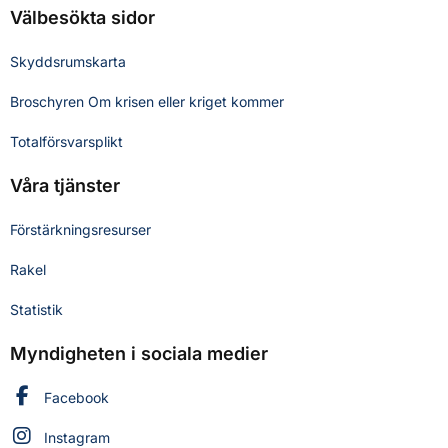
Välbesökta sidor
Skyddsrumskarta
Broschyren Om krisen eller kriget kommer
Totalförsvarsplikt
Våra tjänster
Förstärkningsresurser
Rakel
Statistik
Myndigheten i sociala medier
Myndigheten för civilt försvar på
Facebook
Myndigheten för civilt försvar på
Instagram