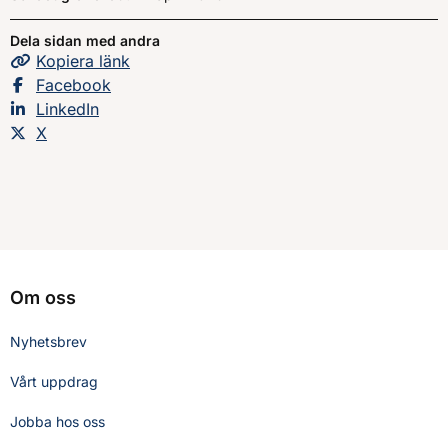
Dela sidan med andra
Kopiera
sidans
länk
Dela sidan på
Facebook
Dela sidan på
LinkedIn
Dela sidan på
X
Om oss
Nyhetsbrev
Vårt uppdrag
Jobba hos oss