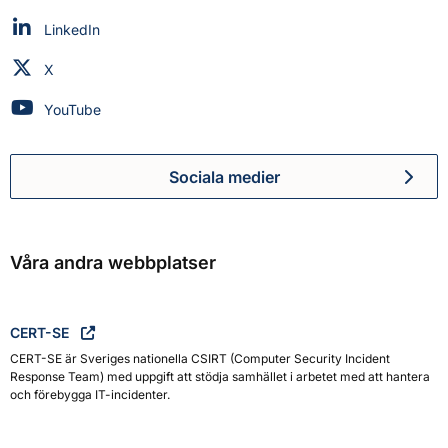
Myndigheten för civilt försvar på
LinkedIn
Myndigheten för civilt försvar på
X
Myndigheten för civilt försvar på
YouTube
Sociala medier
Myndigheten för civilt försva
Våra andra webbplatser
CERT-SE
CERT-SE är Sveriges nationella CSIRT (Computer Security Incident
Response Team) med uppgift att stödja samhället i arbetet med att hantera
och förebygga IT-incidenter.