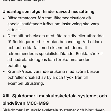
Undantag som utgör hinder oavsett nedsättning
Blåsdermatoser förutom läkemedelsutlöst då
specialistutlåtande krävs om inskrivning ska vara
aktuellt.
Dermatit och eksem med täta recidiv eller utbredda
förändringar med eller utan behandling. Vid oklara
och outredda fall med eksem och dermatit
rekommenderas specialistutlåtande. Beakta särskilt
att hudretande agens kan förekomma under
befattning.
Kronisk/recidiverande urtikaria med svåra besvär
och/eller orsakad av kyla och tryck från till
exempel utrustning.
XIII. Sjukdomar i muskuloskeletala systemet och
bindväven M00-M99
Sjukdomar i muskuloskeletala systemet och bindväven