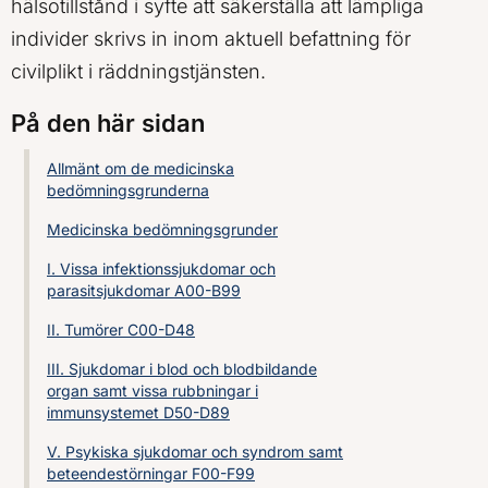
hälsotillstånd i syfte att säkerställa att lämpliga
individer skrivs in inom aktuell befattning för
civilplikt i räddningstjänsten.
På den här sidan
Allmänt om de medicinska
bedömningsgrunderna
Medicinska bedömningsgrunder
I. Vissa infektionssjukdomar och
parasitsjukdomar A00-B99
II. Tumörer C00-D48
III. Sjukdomar i blod och blodbildande
organ samt vissa rubbningar i
immunsystemet D50-D89
V. Psykiska sjukdomar och syndrom samt
beteendestörningar F00-F99