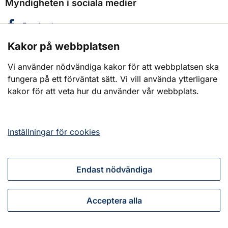
Myndigheten i sociala medier
Myndigheten för civilt försvar på
Facebook
Kakor på webbplatsen
Myndigheten för civilt försvar på
Instagram
Vi använder nödvändiga kakor för att webbplatsen ska
Myndigheten för civilt försvar på
LinkedIn
fungera på ett förväntat sätt. Vi vill använda ytterligare
Myndigheten för civilt försvar på
X
kakor för att veta hur du använder vår webbplats.
Myndigheten för civilt försvar på
YouTube
Inställningar för cookies
Sociala medier
Myndigheten för civilt försva
Endast nödvändiga
Våra andra webbplatser
Acceptera alla
CERT-SE