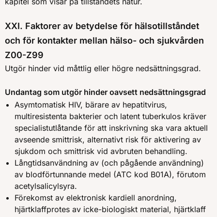
kapitel som visar på tillståndets natur.
XXI. Faktorer av betydelse för hälsotillståndet
och för kontakter mellan hälso- och sjukvården
Z00-Z99
Utgör hinder vid måttlig eller högre nedsättningsgrad.
Undantag som utgör hinder oavsett nedsättningsgrad
Asymtomatisk HIV, bärare av hepatitvirus,
multiresistenta bakterier och latent tuberkulos kräver
specialistutlåtande för att inskrivning ska vara aktuell
avseende smittrisk, alternativt risk för aktivering av
sjukdom och smittrisk vid avbruten behandling.
Långtidsanvändning av (och pågående användning)
av blodförtunnande medel (ATC kod B01A), förutom
acetylsalicylsyra.
Förekomst av elektronisk kardiell anordning,
hjärtklaffprotes av icke-biologiskt material, hjärtklaff