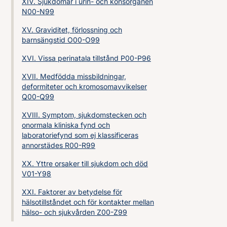
XIV. Sjukdomar i urin- och könsorganen
N00-N99
XV. Graviditet, förlossning och
barnsängstid O00-O99
XVI. Vissa perinatala tillstånd P00-P96
XVII. Medfödda missbildningar,
deformiteter och kromosomavvikelser
Q00-Q99
XVIII. Symptom, sjukdomstecken och
onormala kliniska fynd och
laboratoriefynd som ej klassificeras
annorstädes R00-R99
XX. Yttre orsaker till sjukdom och död
V01-Y98
XXI. Faktorer av betydelse för
hälsotillståndet och för kontakter mellan
hälso- och sjukvården Z00-Z99