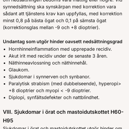
synnedsättning ska synskärpan med korrektion vara
sådant att tjänstens krav kan uppfyllas, med korrektion
minst 0,8 på bästa ögat och 0,1 på sämsta ögat
(korrektionsglas mellan -9 och +8 dioptrier).
Undantag som utgör hinder oavsett nedsättningsgrad
Hornhinneinflammation med upprepade recidiv.
Akut irit med recidiv under de senaste 3 åren.
Näthinneavlossning och näthinnehål.
Glaukom.
Sjukdomar i synnerven och synbanor.
Paralytisk strabism (med dubbelseende), hyperopi>
+8 dioptrier och myopi < -9 dioptrier.
Diplopi, synfältsdefekter och nattblindhet.
VIII. Sjukdomar i örat och mastoidutskottet H60-
H95
Sjukdomar i örat och mastoidutskottet utgör hinder om