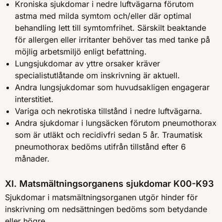
Kroniska sjukdomar i nedre luftvägarna förutom
astma med milda symtom och/eller där optimal
behandling lett till symtomfrihet. Särskilt beaktande
för allergen eller irritanter behöver tas med tanke på
möjlig arbetsmiljö enligt befattning.
Lungsjukdomar av yttre orsaker kräver
specialistutlåtande om inskrivning är aktuell.
Andra lungsjukdomar som huvudsakligen engagerar
interstitiet.
Variga och nekrotiska tillstånd i nedre luftvägarna.
Andra sjukdomar i lungsäcken förutom pneumothorax
som är utläkt och recidivfri sedan 5 år. Traumatisk
pneumothorax bedöms utifrån tillstånd efter 6
månader.
XI. Matsmältningsorganens sjukdomar K00-K93
Sjukdomar i matsmältningsorganen utgör hinder för
inskrivning om nedsättningen bedöms som betydande
eller högre.