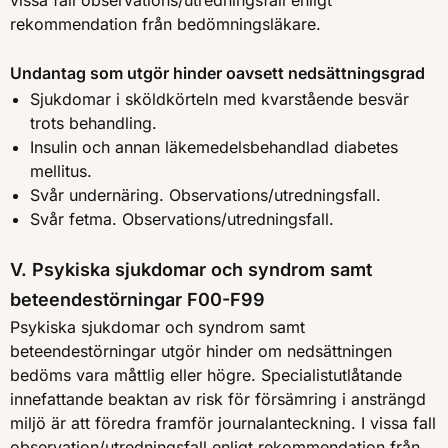
vissa fall observations/utredningsfall enligt
rekommendation från bedömningsläkare.
Undantag som utgör hinder oavsett nedsättningsgrad
Sjukdomar i sköldkörteln med kvarstående besvär
trots behandling.
Insulin och annan läkemedelsbehandlad diabetes
mellitus.
Svår undernäring. Observations/utredningsfall.
Svår fetma. Observations/utredningsfall.
V. Psykiska sjukdomar och syndrom samt
beteendestörningar F00-F99
Psykiska sjukdomar och syndrom samt
beteendestörningar utgör hinder om nedsättningen
bedöms vara måttlig eller högre. Specialistutlåtande
innefattande beaktan av risk för försämring i ansträngd
miljö är att föredra framför journalanteckning. I vissa fall
observation/utredningsfall enligt rekommendation från