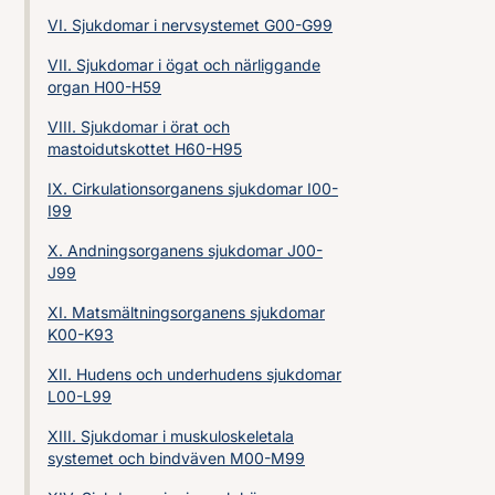
VI. Sjukdomar i nervsystemet G00-G99
VII. Sjukdomar i ögat och närliggande
organ H00-H59
VIII. Sjukdomar i örat och
mastoidutskottet H60-H95
IX. Cirkulationsorganens sjukdomar I00-
I99
X. Andningsorganens sjukdomar J00-
J99
XI. Matsmältningsorganens sjukdomar
K00-K93
XII. Hudens och underhudens sjukdomar
L00-L99
XIII. Sjukdomar i muskuloskeletala
systemet och bindväven M00-M99