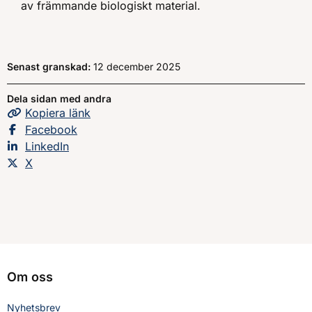
av främmande biologiskt material.
Senast granskad:
12 december 2025
Dela sidan med andra
Kopiera
sidans
länk
Dela sidan på
Facebook
Dela sidan på
LinkedIn
Dela sidan på
X
Om oss
Nyhetsbrev