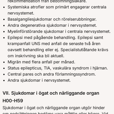
rekommendation från bedömningsläkare.
Systemiska atrofier som primärt engagerar centrala
nervsystemet.
Basalgangliesjukdomar och rörelserubbningar.
Andra degenerativa sjukdomar i nervsystemet.
Myelinförstörande sjukdomar i centrala nervsystemet.
Epilepsi med pågående behandling. Epilepsi samt
krampanfall UNS med anfall de senaste två åren
oavsett behandling eller ej. Specialistutlåtande krävs
om inskrivning ska bli aktuell.
Migrän med flera anfall per månad.
Status epilepticus, TIA, vaskulära syndrom i hjärnan.
Central pares och andra förlamningssyndrom.
Andra sjukdomar i nervsystemet.
VII. Sjukdomar i ögat och närliggande organ
H00-H59
Sjukdomar i ögat och närliggande organ utgör hinder
om nedsättningen bedöms vara måttlig eller högre. Vid