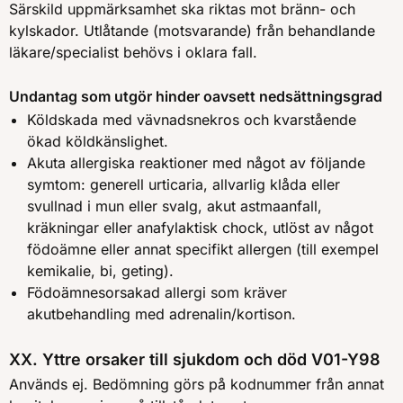
Särskild uppmärksamhet ska riktas mot bränn- och
kylskador. Utlåtande (motsvarande) från behandlande
läkare/specialist behövs i oklara fall.
Undantag som utgör hinder oavsett nedsättningsgrad
Köldskada med vävnadsnekros och kvarstående
ökad köldkänslighet.
Akuta allergiska reaktioner med något av följande
symtom: generell urticaria, allvarlig klåda eller
svullnad i mun eller svalg, akut astmaanfall,
kräkningar eller anafylaktisk chock, utlöst av något
födoämne eller annat specifikt allergen (till exempel
kemikalie, bi, geting).
Födoämnesorsakad allergi som kräver
akutbehandling med adrenalin/kortison.
XX. Yttre orsaker till sjukdom och död V01-Y98
Används ej. Bedömning görs på kodnummer från annat