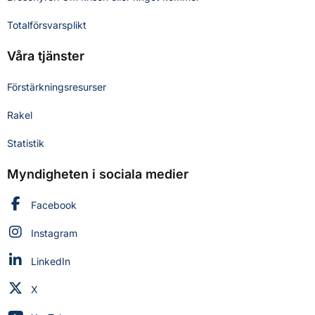
Totalförsvarsplikt
Våra tjänster
Förstärkningsresurser
Rakel
Statistik
Myndigheten i sociala medier
Myndigheten för civilt försvar på
Facebook
Myndigheten för civilt försvar på
Instagram
Myndigheten för civilt försvar på
LinkedIn
Myndigheten för civilt försvar på
X