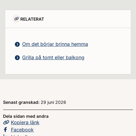
RELATERAT
Om det börjar brinna hemma
Grilla på tomt eller balkong
Senast granskad:
29 juni 2026
Dela sidan med andra
Kopiera
sidans
länk
Dela sidan på
Facebook