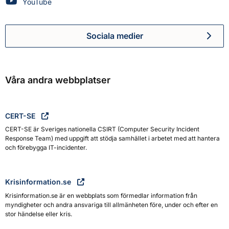
Myndigheten för civilt försvar på
YouTube
Sociala medier
Myndigheten för civilt försva
Våra andra webbplatser
CERT-SE
CERT-SE är Sveriges nationella CSIRT (Computer Security Incident
Response Team) med uppgift att stödja samhället i arbetet med att hantera
och förebygga IT-incidenter.
Krisinformation.se
Krisinformation.se är en webbplats som förmedlar information från
myndigheter och andra ansvariga till allmänheten före, under och efter en
stor händelse eller kris.