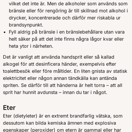
vilket det inte är. Men de alkoholer som används som
bränsle eller för rengöring är till skillnad mot alkohol i
drycker, koncentrerade och därför mer riskabla ur
brandsynpunkt.
Fyll aldrig på bränsle i en bränslebehållare utan vara
helt säker på att det inte finns några lågor kvar eller
heta ytor i närheten.
Det är vanligt att använda handsprit eller så kallad
alkogel för att desinficera händer, exempelvis efter
toalettbesök eller före måltider. En liten gnista av statisk
elektricitet eller någon annan tändkälla kan antända
spriten. Se därför till att händerna är helt torra – att all
sprit har hunnit avdunsta – innan du tar i något.
Eter
Eter (dietyleter) är en extremt brandfarlig vätska, som
dessutom kan bilda kemiska ämnen med explosiva
egenskaper (peroxider) om etern är gammal eller har