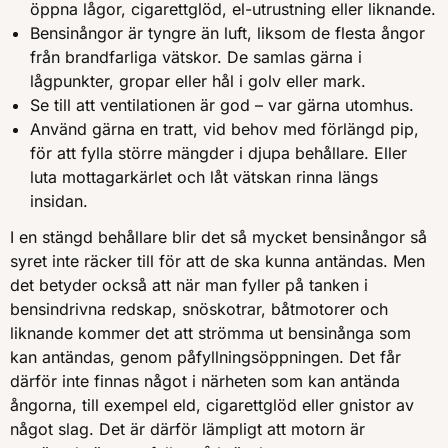
öppna lågor, cigarettglöd, el-utrustning eller liknande.
Bensinångor är tyngre än luft, liksom de flesta ångor
från brandfarliga vätskor. De samlas gärna i
lågpunkter, gropar eller hål i golv eller mark.
Se till att ventilationen är god – var gärna utomhus.
Använd gärna en tratt, vid behov med förlängd pip,
för att fylla större mängder i djupa behållare. Eller
luta mottagarkärlet och låt vätskan rinna längs
insidan.
I en stängd behållare blir det så mycket bensinångor så
syret inte räcker till för att de ska kunna antändas. Men
det betyder också att när man fyller på tanken i
bensindrivna redskap, snöskotrar, båtmotorer och
liknande kommer det att strömma ut bensinånga som
kan antändas, genom påfyllningsöppningen. Det får
därför inte finnas något i närheten som kan antända
ångorna, till exempel eld, cigarettglöd eller gnistor av
något slag. Det är därför lämpligt att motorn är