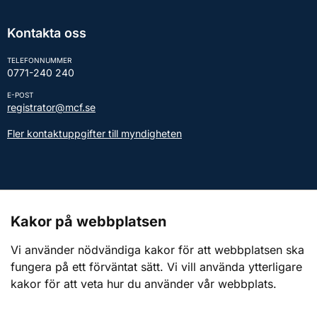
Kontakta oss
TELEFONNUMMER
0771-240 240
E-POST
registrator@mcf.se
Fler kontaktuppgifter till myndigheten
Kontakt till presstjänsten
Kakor på webbplatsen
Webbplatsen
Vi använder nödvändiga kakor för att webbplatsen ska
fungera på ett förväntat sätt. Vi vill använda ytterligare
Om webbplatsen
kakor för att veta hur du använder vår webbplats.
Om kakor (cookies)