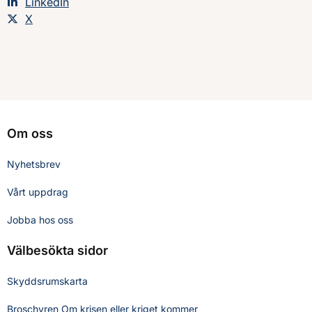
Dela sidan på
LinkedIn
Dela sidan på
X
Om oss
Nyhetsbrev
Vårt uppdrag
Jobba hos oss
Välbesökta sidor
Skyddsrumskarta
Broschyren Om krisen eller kriget kommer