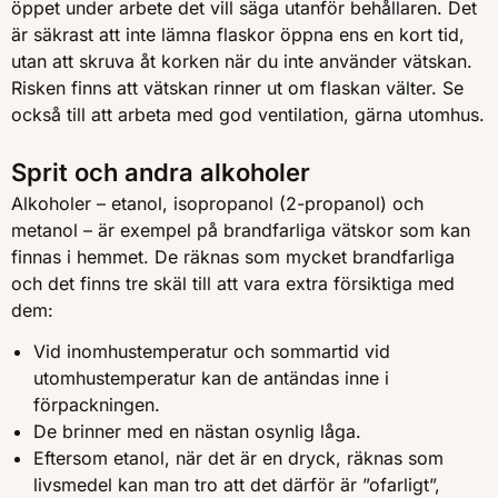
öppet under arbete det vill säga utanför behållaren. Det
är säkrast att inte lämna flaskor öppna ens en kort tid,
utan att skruva åt korken när du inte använder vätskan.
Risken finns att vätskan rinner ut om flaskan välter. Se
också till att arbeta med god ventilation, gärna utomhus.
Sprit och andra alkoholer
Alkoholer – etanol, isopropanol (2-propanol) och
metanol – är exempel på brandfarliga vätskor som kan
finnas i hemmet. De räknas som mycket brandfarliga
och det finns tre skäl till att vara extra försiktiga med
dem:
Vid inomhustemperatur och sommartid vid
utomhustemperatur kan de antändas inne i
förpackningen.
De brinner med en nästan osynlig låga.
Eftersom etanol, när det är en dryck, räknas som
livsmedel kan man tro att det därför är ”ofarligt”,