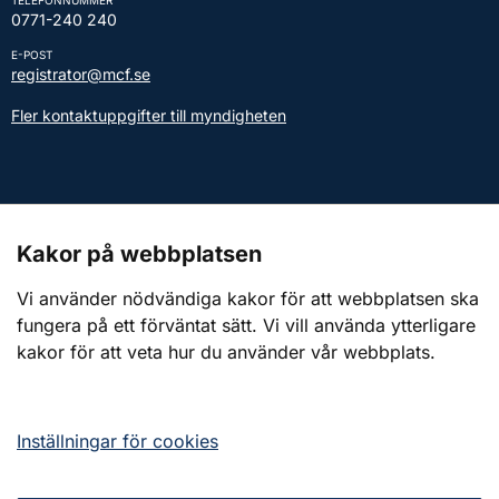
0771-240 240
E-POST
registrator@mcf.se
Fler kontaktuppgifter till myndigheten
Kontakt till presstjänsten
Kakor på webbplatsen
Webbplatsen
Vi använder nödvändiga kakor för att webbplatsen ska
fungera på ett förväntat sätt. Vi vill använda ytterligare
Om webbplatsen
kakor för att veta hur du använder vår webbplats.
Om kakor (cookies)
Tillgänglighetsredogörelse
Inställningar för cookies