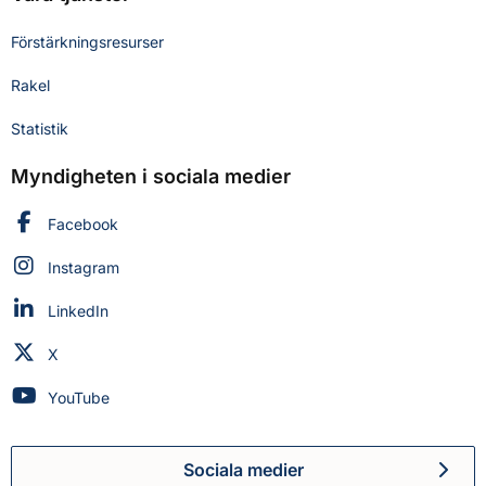
Förstärkningsresurser
Rakel
Statistik
Myndigheten i sociala medier
Myndigheten för civilt försvar på
Facebook
Myndigheten för civilt försvar på
Instagram
Myndigheten för civilt försvar på
LinkedIn
Myndigheten för civilt försvar på
X
Myndigheten för civilt försvar på
YouTube
Sociala medier
Myndigheten för civilt försva