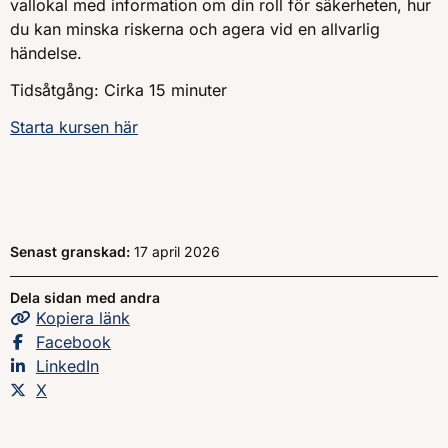
vallokal med information om din roll för säkerheten, hur
du kan minska riskerna och agera vid en allvarlig
händelse.
Tidsåtgång: Cirka 15 minuter
Starta kursen här
Senast granskad:
17 april 2026
Dela sidan med andra
Kopiera
sidans
länk
Dela sidan på
Facebook
Dela sidan på
LinkedIn
Dela sidan på
X