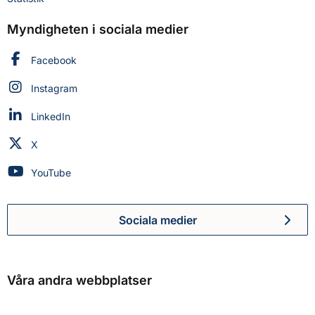
Myndigheten i sociala medier
Myndigheten för civilt försvar på
Facebook
Myndigheten för civilt försvar på
Instagram
Myndigheten för civilt försvar på
LinkedIn
Myndigheten för civilt försvar på
X
Myndigheten för civilt försvar på
YouTube
Sociala medier
Myndigheten för civilt försva
Våra andra webbplatser