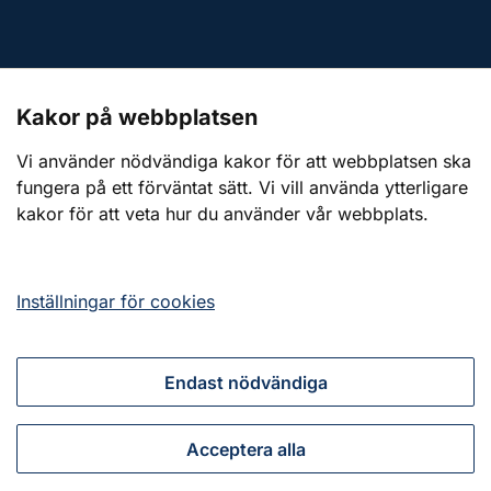
Kontakt till presstjänsten
Kakor på webbplatsen
Webbplatsen
Vi använder nödvändiga kakor för att webbplatsen ska
fungera på ett förväntat sätt. Vi vill använda ytterligare
Om webbplatsen
kakor för att veta hur du använder vår webbplats.
Om kakor (cookies)
Tillgänglighetsredogörelse
Inställningar för cookies
Endast nödvändiga
Tillsammans för ett starkt civilt försvar
Acceptera alla