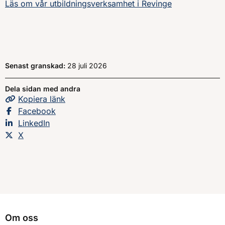
Läs om vår utbildningsverksamhet i Revinge
Senast granskad:
28 juli 2026
Dela sidan med andra
Kopiera
sidans
länk
Dela sidan på
Facebook
Dela sidan på
LinkedIn
Dela sidan på
X
Om oss