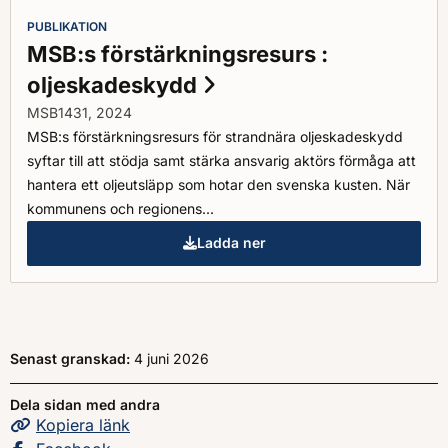
PUBLIKATION
MSB:s förstärkningsresurs :
oljeskadeskydd
MSB1431, 2024
MSB:s förstärkningsresurs för strandnära oljeskadeskydd
syftar till att stödja samt stärka ansvarig aktörs förmåga att
hantera ett oljeutsläpp som hotar den svenska kusten. När
kommunens och regionens...
Ladda ner
MSB:s förstärkningsresurs : ol
Senast granskad:
4 juni 2026
Dela sidan med andra
Kopiera
sidans
länk