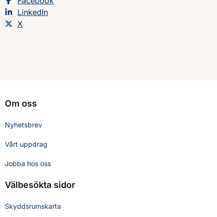
Dela sidan på
Facebook
Dela sidan på
LinkedIn
Dela sidan på
X
Om oss
Nyhetsbrev
Vårt uppdrag
Jobba hos oss
Välbesökta sidor
Skyddsrumskarta