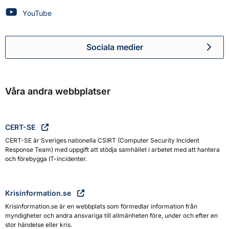
Myndigheten för civilt försvar på
YouTube
Sociala medier
Myndigheten för civilt försva
Våra andra webbplatser
CERT-SE
CERT-SE är Sveriges nationella CSIRT (Computer Security Incident
Response Team) med uppgift att stödja samhället i arbetet med att hantera
och förebygga IT-incidenter.
Krisinformation.se
Krisinformation.se är en webbplats som förmedlar information från
myndigheter och andra ansvariga till allmänheten före, under och efter en
stor händelse eller kris.