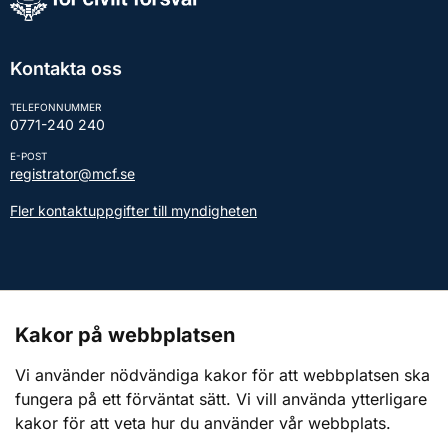
Kontakta oss
TELEFONNUMMER
0771-240 240
E-POST
registrator@mcf.se
Fler kontaktuppgifter till myndigheten
Kontakt till presstjänsten
Kakor på webbplatsen
Webbplatsen
Vi använder nödvändiga kakor för att webbplatsen ska
fungera på ett förväntat sätt. Vi vill använda ytterligare
Om webbplatsen
kakor för att veta hur du använder vår webbplats.