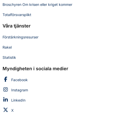
Broschyren Om krisen eller kriget kommer
Totalförsvarsplikt
Våra tjänster
Förstärkningsresurser
Rakel
Statistik
Myndigheten i sociala medier
Myndigheten för civilt försvar på
Facebook
Myndigheten för civilt försvar på
Instagram
Myndigheten för civilt försvar på
LinkedIn
Myndigheten för civilt försvar på
X