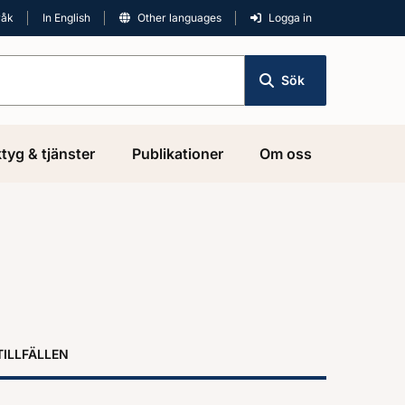
råk
In English
Other languages
Logga in
Sök
tyg & tjänster
Publikationer
Om oss
TILLFÄLLEN