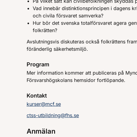
På vilket sätt kan civilbefolkningen skyddas 
Vad innebär distinktionsprincipen i dagens kr
och civila försvaret samverka?
Hur bör det svenska totalförsvaret agera ge
folkrätten?
Avslutningsvis diskuteras också folkrättens fram
föränderlig säkerhetsmiljö.
Program
Mer information kommer att publiceras på Myndi
Försvarshögskolans hemsidor fortlöpande.
Kontakt
kurser@mcf.se
ctss-utbildning@fhs.se
Anmälan