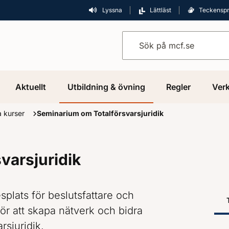
Lyssna
Lättläst
Teckensp
Sök på mcf.se
Aktuellt
Utbildning & övning
Regler
Verk
a kurser
Seminarium om Totalförsvarsjuridik
varsjuridik
esplats för beslutsfattare och
 för att skapa nätverk och bidra
rsjuridik.