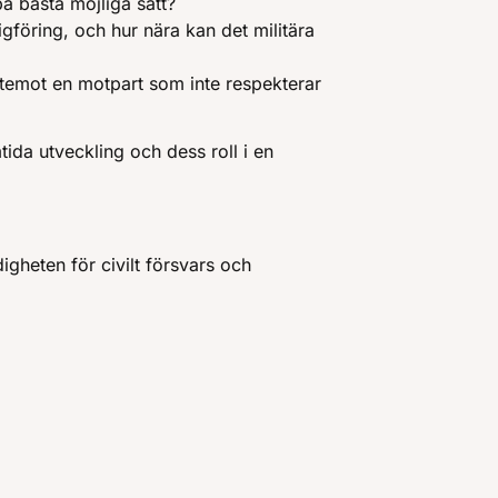
på bästa möjliga sätt?
igföring, och hur nära kan det militära
ntemot en motpart som inte respekterar
tida utveckling och dess roll i en
gheten för civilt försvars och