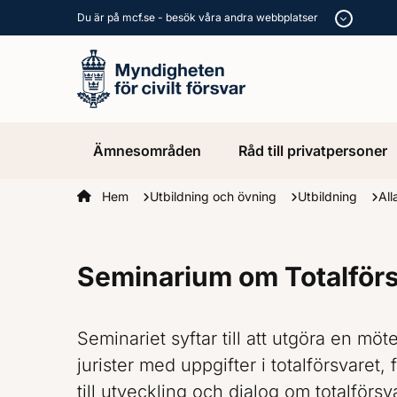
Du är på mcf.se - besök våra andra webbplatser
Ämnesområden
Råd till privatpersoner
Startsidan
Hem
Utbildning och övning
Utbildning
All
Seminarium om Totalförs
Seminariet syftar till att utgöra en möt
jurister med uppgifter i totalförsvaret,
till utveckling och dialog om totalförsva