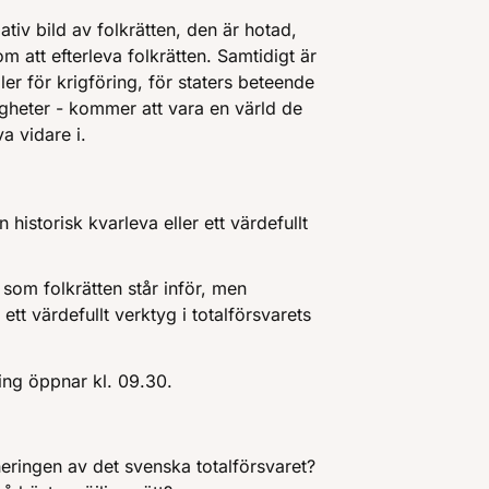
tiv bild av folkrätten, den är hotad,
om att efterleva folkrätten. Samtidigt är
ller för krigföring, för staters beteende
igheter - kommer att vara en värld de
va vidare i.
 historisk kvarleva eller ett värdefullt
 som folkrätten står inför, men
ett värdefullt verktyg i totalförsvarets
ing öppnar kl. 09.30.
neringen av det svenska totalförsvaret?