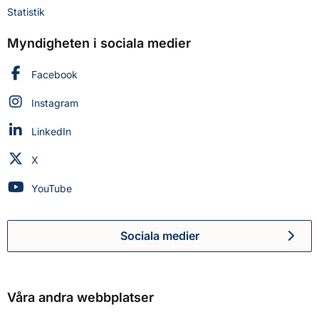
Statistik
Myndigheten i sociala medier
Myndigheten för civilt försvar på
Facebook
Myndigheten för civilt försvar på
Instagram
Myndigheten för civilt försvar på
LinkedIn
Myndigheten för civilt försvar på
X
Myndigheten för civilt försvar på
YouTube
Sociala medier
Myndigheten för civilt försva
Våra andra webbplatser