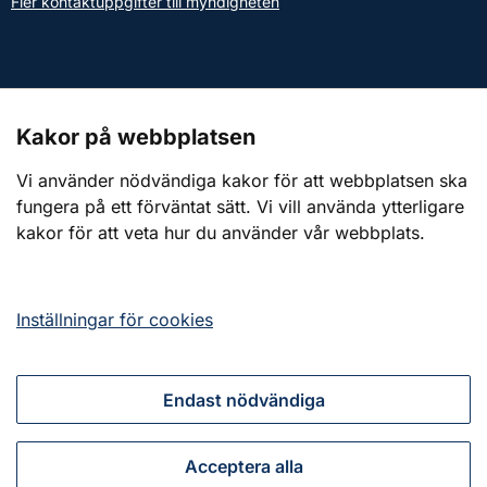
Fler kontaktuppgifter till myndigheten
Kontakt till presstjänsten
Kakor på webbplatsen
Webbplatsen
Vi använder nödvändiga kakor för att webbplatsen ska
fungera på ett förväntat sätt. Vi vill använda ytterligare
Om webbplatsen
kakor för att veta hur du använder vår webbplats.
Om kakor (cookies)
Tillgänglighetsredogörelse
Inställningar för cookies
Endast nödvändiga
Tillsammans för ett starkt civilt försvar
Acceptera alla