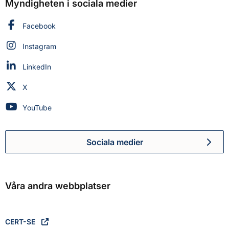
Myndigheten i sociala medier
Myndigheten för civilt försvar på
Facebook
Myndigheten för civilt försvar på
Instagram
Myndigheten för civilt försvar på
LinkedIn
Myndigheten för civilt försvar på
X
Myndigheten för civilt försvar på
YouTube
Sociala medier
Myndigheten för civilt försva
Våra andra webbplatser
CERT-SE