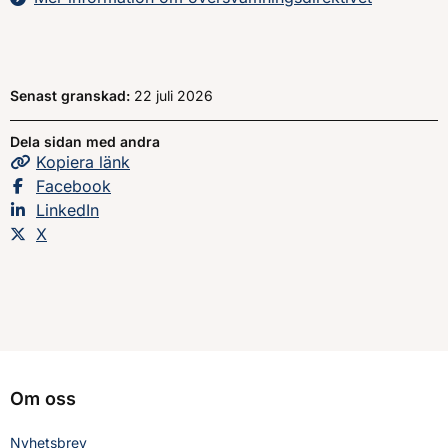
Senast granskad:
22 juli 2026
Dela sidan med andra
Kopiera
sidans
länk
Dela sidan på
Facebook
Dela sidan på
LinkedIn
Dela sidan på
X
Om oss
Nyhetsbrev