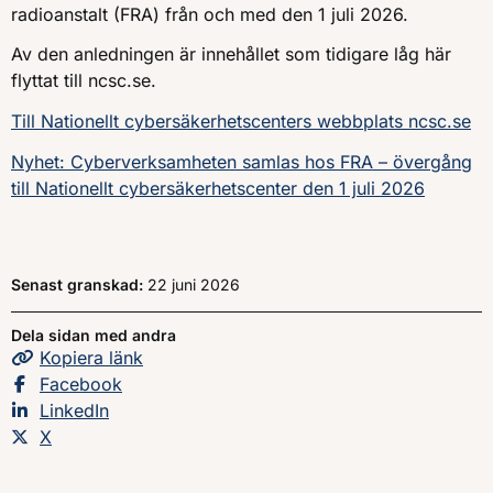
radioanstalt (FRA) från och med den 1 juli 2026.
Av den anledningen är innehållet som tidigare låg här
flyttat till ncsc.se.
Till Nationellt cybersäkerhetscenters webbplats ncsc.se
Nyhet: Cyberverksamheten samlas hos FRA – övergång
till Nationellt cybersäkerhetscenter den 1 juli 2026
Senast granskad:
22 juni 2026
Dela sidan med andra
Kopiera
sidans
länk
Dela sidan på
Facebook
Dela sidan på
LinkedIn
Dela sidan på
X