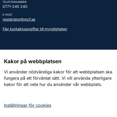
TELEFONNUMMER
0771-240 240
E-POST
registrator@mcf.se
Fler kontaktuppgifter till myndigheten
Kontakt till presstjänsten
Kakor på webbplatsen
Webbplatsen
Vi använder nödvändiga kakor för att webbplatsen ska
fungera på ett förväntat sätt. Vi vill använda ytterligare
Om webbplatsen
kakor för att veta hur du använder vår webbplats.
Om kakor (cookies)
Tillgänglighetsredogörelse
Inställningar för cookies