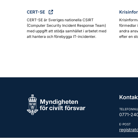
CERT-SE
Krisinfo
CERT-SE är Sveriges nationella CSIRT
Krisinform
(Computer Security Incident Response Team)
förmedlar 
med uppgift att stödja samhället i arbetet med
andra ansv
att hantera och förebygga IT-incidenter.
efter en st
Kontak
TELEFONN
0771-24
E-POST
registra