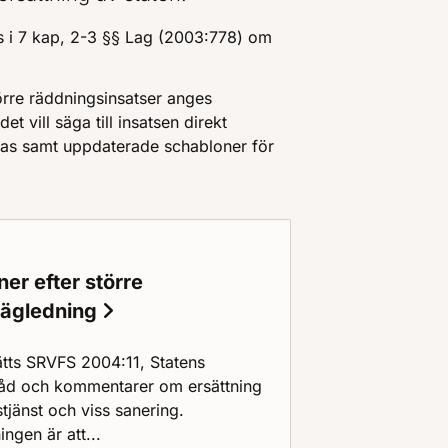
s i 7 kap, 2-3 §§ Lag (2003:778) om
törre räddningsinsatser anges
t vill säga till insatsen direkt
sas samt uppdaterade schabloner för
ner efter större
vägledning
tts SRVFS 2004:11, Statens
åd och kommentarer om ersättning
tjänst och viss sanering.
ngen är att...