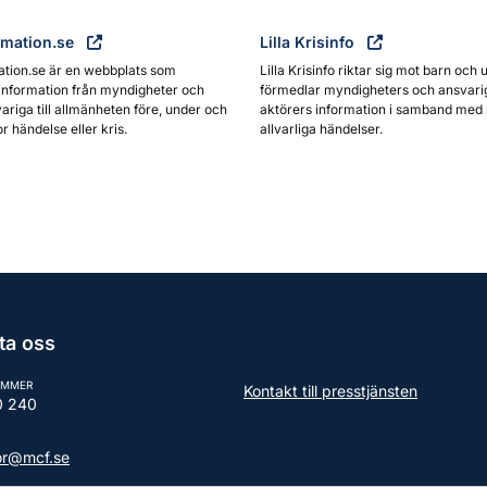
rmation.se
Lilla Krisinfo
ation.se är en webbplats som
Lilla Krisinfo riktar sig mot barn och 
information från myndigheter och
förmedlar myndigheters och ansvari
ariga till allmänheten före, under och
aktörers information i samband med 
or händelse eller kris.
allvarliga händelser.
ta oss
UMMER
Kontakt till presstjänsten
0 240
tor@mcf.se