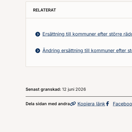
RELATERAT
Ersättning till kommuner efter större rä
Ändring ersättning till kommuner efter s
Senast granskad:
12 juni 2026
Kopiera
sidans
länk
Dela sid
Facebo
Dela sidan med andra