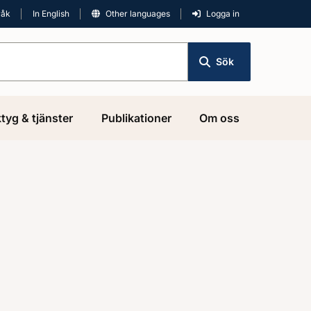
råk
In English
Other languages
Logga in
Sök
tyg & tjänster
Publikationer
Om oss