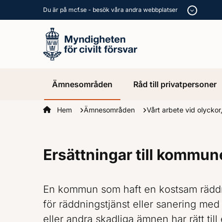
Du är på mcf.se - besök våra andra webbplatser
Ämnesområden
Råd till privatpersoner
Startsidan
Hem
Ämnesområden
Vårt arbete vid olyckor
Ersättningar till kommun
En kommun som haft en kostsam räddni
för räddningstjänst eller sanering med
eller andra skadliga ämnen har rätt till