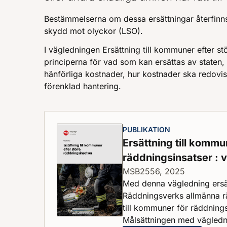
Bestämmelserna om dessa ersättningar återfinn
skydd mot olyckor (LSO).
I vägledningen Ersättning till kommuner efter s
principerna för vad som kan ersättas av staten, de
hänförliga kostnader, hur kostnader ska redovi
förenklad hantering.
PUBLIKATION
Ersättning till kommu
räddningsinsatser : 
MSB2556, 2025
Med denna vägledning ersä
Räddningsverks allmänna r
till kommuner för räddnings
Målsättningen med vägledni