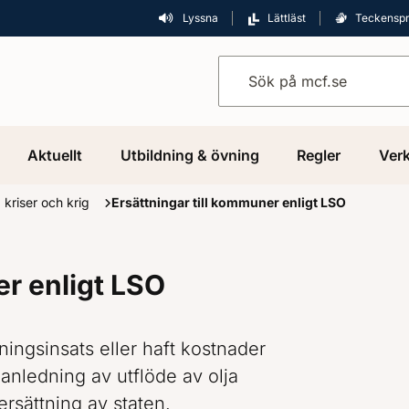
Lyssna
Lättläst
Teckensp
Sök på mcf.se
Aktuellt
Utbildning & övning
Regler
Verk
, kriser och krig
Ersättningar till kommuner enligt LSO
er enligt LSO
ngsinsats eller haft kostnader
 anledning av utflöde av olja
 ersättning av staten.