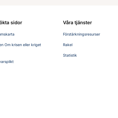
ökta sidor
Våra tjänster
umskarta
Förstärkningsresurser
n Om krisen eller kriget
Rakel
Statistik
varsplikt