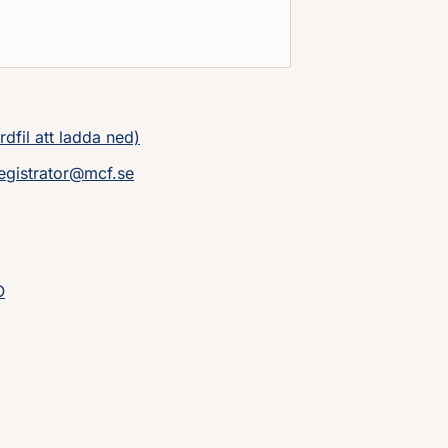
kommuner efter större räddningsinsatser : vägledning
rdfil att ladda ned)
egistrator@mcf.se
O