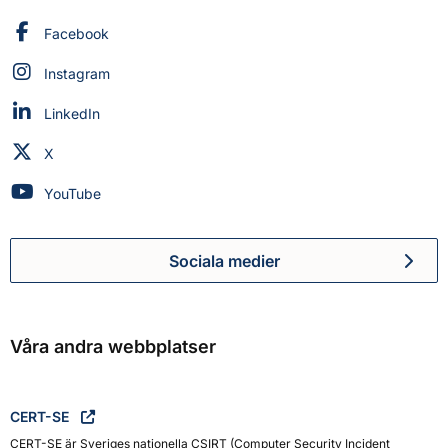
Myndigheten för civilt försvar på
Facebook
Myndigheten för civilt försvar på
Instagram
Myndigheten för civilt försvar på
LinkedIn
Myndigheten för civilt försvar på
X
Myndigheten för civilt försvar på
YouTube
Sociala medier
Myndigheten för civilt försva
Våra andra webbplatser
CERT-SE
CERT-SE är Sveriges nationella CSIRT (Computer Security Incident