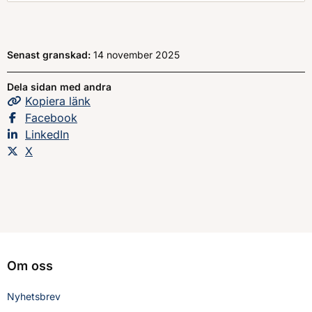
Senast granskad:
14 november 2025
Dela sidan med andra
Kopiera
sidans
länk
Dela sidan på
Facebook
Dela sidan på
LinkedIn
Dela sidan på
X
Om oss
Nyhetsbrev