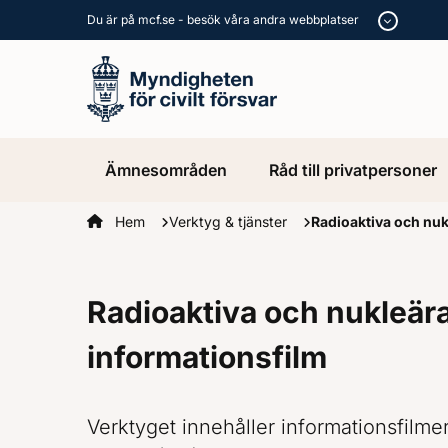
Du är på mcf.se - besök våra andra webbplatser
Ämnesområden
Råd till privatpersoner
Startsidan
Hem
Verktyg & tjänster
Radioaktiva och nuk
Radioaktiva och nukleär
informationsfilm
Verktyget innehåller informationsfilme