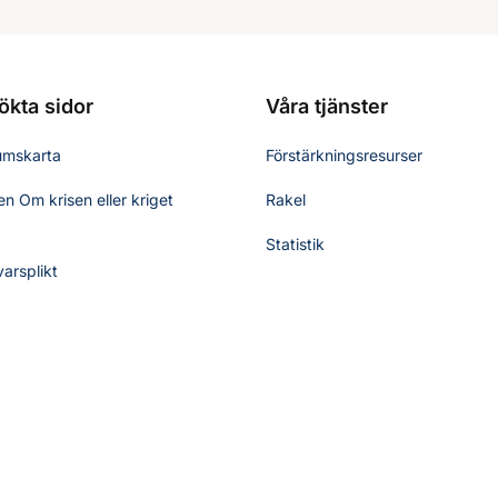
ökta sidor
Våra tjänster
umskarta
Förstärkningsresurser
n Om krisen eller kriget
Rakel
Statistik
varsplikt