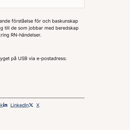
ggande förståelse för och baskunskap
ig till de som jobbar med beredskap
kring RN-händelser.
tyget på USB via e-postadress:
an på
ok
Dela sidan på
LinkedIn
Dela sidan på
X