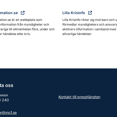
rmation.se
Lilla Krisinfo
ation.se är en webbplats som
Lilla Krisinfo riktar sig mot barn och 
information från myndigheter och
förmedlar myndigheters och ansvari
ariga till allmänheten före, under och
aktörers information i samband med 
or händelse eller kris.
allvarliga händelser.
ta oss
UMMER
Kontakt till presstjänsten
0 240
tor@mcf.se