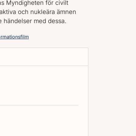
s Myndigheten för civilt
oaktiva och nukleära ämnen
e händelser med dessa.
ormationsfilm