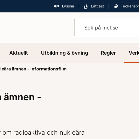
Lyssna
Lättläst
Teckensp
Sök på mcf.se
Aktuellt
Utbildning & övning
Regler
Verk
leära ämnen - informationsfilm
a ämnen -
r om radioaktiva och nukleära