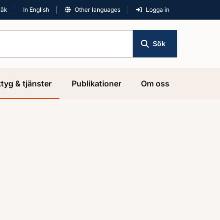
råk
In English
Other languages
Logga in
Sök
tyg & tjänster
Publikationer
Om oss