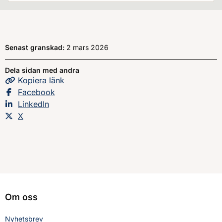
Senast granskad:
2 mars 2026
Dela sidan med andra
Kopiera
sidans
länk
Dela sidan på
Facebook
Dela sidan på
LinkedIn
Dela sidan på
X
Om oss
Nyhetsbrev