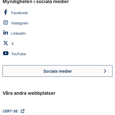
Myndigheten i sociala medier
Myndigheten för civilt försvar på
Facebook
Myndigheten för civilt försvar på
Instagram
Myndigheten för civilt försvar på
LinkedIn
Myndigheten för civilt försvar på
X
Myndigheten för civilt försvar på
YouTube
Sociala medier
Myndigheten för civilt försva
Våra andra webbplatser
CERT-SE