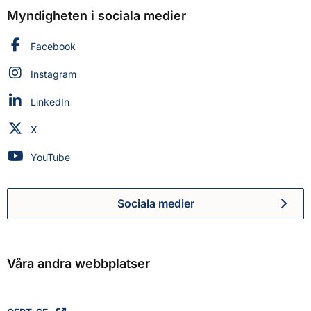
Myndigheten i sociala medier
Myndigheten för civilt försvar på
Facebook
Myndigheten för civilt försvar på
Instagram
Myndigheten för civilt försvar på
LinkedIn
Myndigheten för civilt försvar på
X
Myndigheten för civilt försvar på
YouTube
Sociala medier
Myndigheten för civilt försva
Våra andra webbplatser