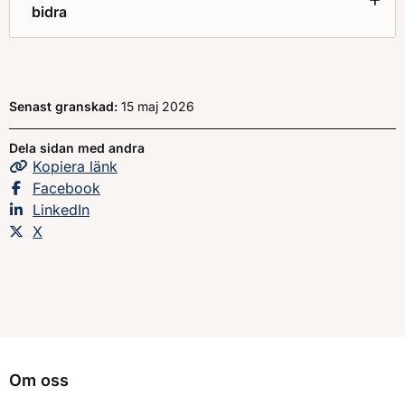
bidra
Senast granskad:
15 maj 2026
Dela sidan med andra
Kopiera
sidans
länk
Dela sidan på
Facebook
Dela sidan på
LinkedIn
Dela sidan på
X
Om oss