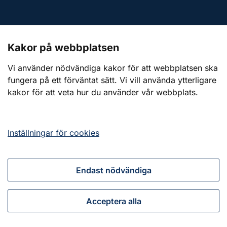
Kontakt till presstjänsten
Kakor på webbplatsen
Webbplatsen
Vi använder nödvändiga kakor för att webbplatsen ska
fungera på ett förväntat sätt. Vi vill använda ytterligare
Om webbplatsen
kakor för att veta hur du använder vår webbplats.
Om kakor (cookies)
Tillgänglighetsredogörelse
Inställningar för cookies
Endast nödvändiga
Tillsammans för ett starkt civilt försvar
Acceptera alla