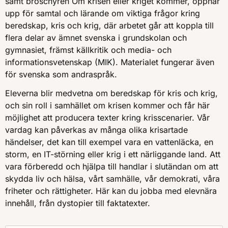
samt broschyren Om krisen eller kriget kommer, öppnar
upp för samtal och lärande om viktiga frågor kring
beredskap, kris och krig, där arbetet går att koppla till
flera delar av ämnet svenska i grundskolan och
gymnasiet, främst källkritik och media- och
informationsvetenskap (MIK). Materialet fungerar även
för svenska som andraspråk.
Eleverna blir medvetna om beredskap för kris och krig,
och sin roll i samhället om krisen kommer och får här
möjlighet att producera texter kring krisscenarier. Vår
vardag kan påverkas av många olika krisartade
händelser, det kan till exempel vara en vattenläcka, en
storm, en IT-störning eller krig i ett närliggande land. Att
vara förberedd och hjälpa till handlar i slutändan om att
skydda liv och hälsa, vårt samhälle, vår demokrati, våra
friheter och rättigheter. Här kan du jobba med elevnära
innehåll, från dystopier till faktatexter.