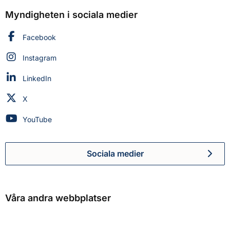
Myndigheten i sociala medier
Myndigheten för civilt försvar på
Facebook
Myndigheten för civilt försvar på
Instagram
Myndigheten för civilt försvar på
LinkedIn
Myndigheten för civilt försvar på
X
Myndigheten för civilt försvar på
YouTube
Sociala medier
Myndigheten för civilt försva
Våra andra webbplatser