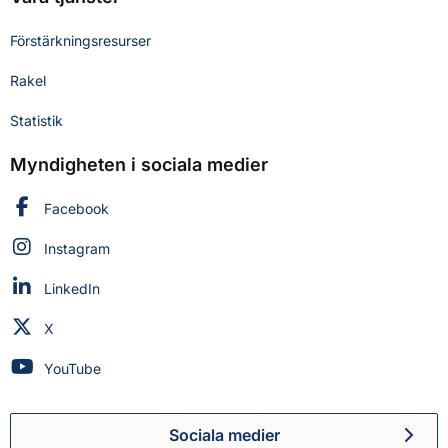
Förstärkningsresurser
Rakel
Statistik
Myndigheten i sociala medier
Myndigheten för civilt försvar på
Facebook
Myndigheten för civilt försvar på
Instagram
Myndigheten för civilt försvar på
LinkedIn
Myndigheten för civilt försvar på
X
Myndigheten för civilt försvar på
YouTube
Sociala medier
Myndigheten för civilt försva