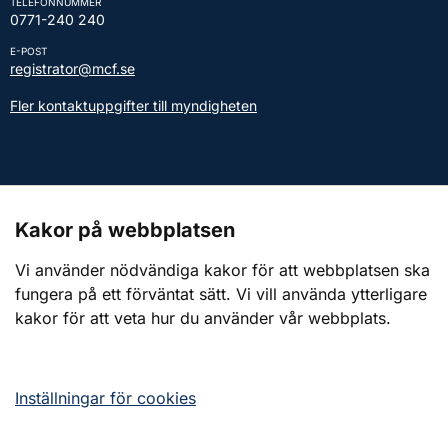
TELEFONNUMMER
0771-240 240
E-POST
registrator@mcf.se
Fler kontaktuppgifter till myndigheten
Kontakt till presstjänsten
Kakor på webbplatsen
Webbplatsen
Vi använder nödvändiga kakor för att webbplatsen ska
fungera på ett förväntat sätt. Vi vill använda ytterligare
Om webbplatsen
kakor för att veta hur du använder vår webbplats.
Om kakor (cookies)
Tillgänglighetsredogörelse
Inställningar för cookies