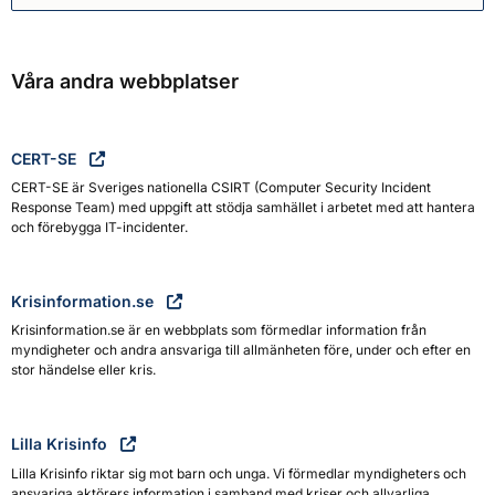
Våra andra webbplatser
CERT-SE
CERT-SE är Sveriges nationella CSIRT (Computer Security Incident
Response Team) med uppgift att stödja samhället i arbetet med att hantera
och förebygga IT-incidenter.
Krisinformation.se
Krisinformation.se är en webbplats som förmedlar information från
myndigheter och andra ansvariga till allmänheten före, under och efter en
stor händelse eller kris.
Lilla Krisinfo
Lilla Krisinfo riktar sig mot barn och unga. Vi förmedlar myndigheters och
ansvariga aktörers information i samband med kriser och allvarliga