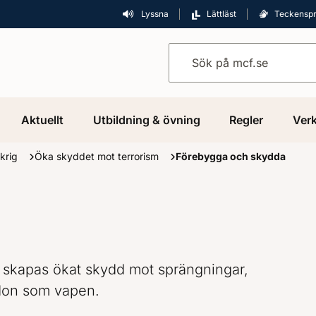
Lyssna
Lättläst
Teckensp
Sök på mcf.se
Aktuellt
Utbildning & övning
Regler
Verk
 krig
Öka skyddet mot terrorism
Förebygga och skydda
et skapas ökat skydd mot sprängningar,
rdon som vapen.