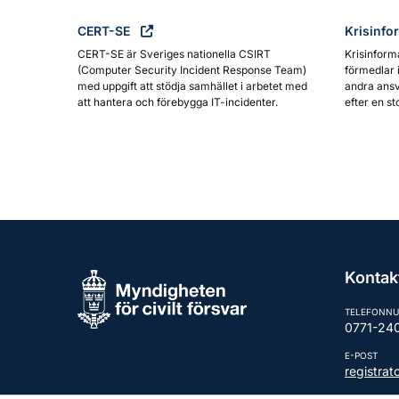
CERT-SE
Krisinfo
CERT-SE är Sveriges nationella CSIRT
Krisinform
(Computer Security Incident Response Team)
förmedlar 
med uppgift att stödja samhället i arbetet med
andra ansv
att hantera och förebygga IT-incidenter.
efter en st
Kontak
TELEFONN
0771-24
E-POST
registra