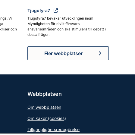
Tjugofyra7
unga. Vi
Tjugofyra7 bevakar utvecklingen inom
ga
Myndigheten för civilt försvars
kriser och
ansvarsområden och ska stimulera till debatt i
dessa frågor.
Fler webbplatser
Webbplatsen
Om webbplatsen
Om kakor (cookies)
Tillgänglighetsredogörelse