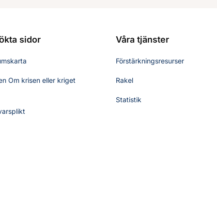
ökta sidor
Våra tjänster
umskarta
Förstärkningsresurser
n Om krisen eller kriget
Rakel
Statistik
varsplikt