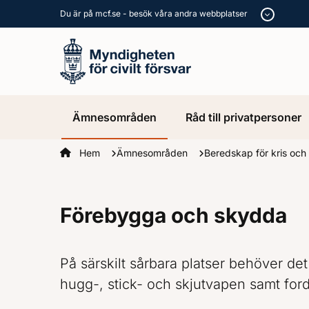
Du är på mcf.se - besök våra andra webbplatser
Ämnesområden
Råd till privatpersoner
Startsidan
Hem
Ämnesområden
Beredskap för kris och
Förebygga och skydda
På särskilt sårbara platser behöver d
hugg-, stick- och skjutvapen samt fo