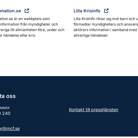
rmation.se
Lilla Krisinfo
ation.se är en webbplats som
Lilla Krisinfo riktar sig mot barn och 
information från myndigheter och
förmedlar myndigheters och ansvari
ariga till allmänheten före, under och
aktörers information i samband med 
or händelse eller kris.
allvarliga händelser.
ta oss
UMMER
Kontakt till presstjänsten
0 240
tor@mcf.se