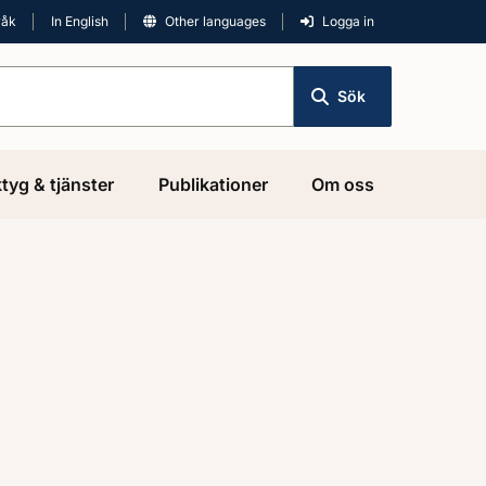
råk
In English
Other languages
Logga in
Sök
tyg & tjänster
Publikationer
Om oss