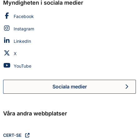
Myndigheten i sociala medier
Myndigheten för civilt försvar på
Facebook
Myndigheten för civilt försvar på
Instagram
Myndigheten för civilt försvar på
LinkedIn
Myndigheten för civilt försvar på
X
Myndigheten för civilt försvar på
YouTube
Sociala medier
Myndigheten för civilt försva
Våra andra webbplatser
CERT-SE