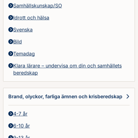
Samhällskunskap/SO
Idrott och hälsa
Svenska
Bild
Temadag
Klara lärare – undervisa om din och samhällets
beredskap
Brand, olyckor, farliga ämnen och krisberedskap
4-7 år
6-10 år
9-13 år