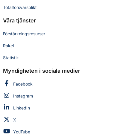
Totalförsvarsplikt
Våra tjänster
Förstärkningsresurser
Rakel
Statistik
Myndigheten i sociala medier
Myndigheten för civilt försvar på
Facebook
Myndigheten för civilt försvar på
Instagram
Myndigheten för civilt försvar på
LinkedIn
Myndigheten för civilt försvar på
X
Myndigheten för civilt försvar på
YouTube