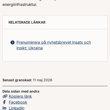
energiinfrastruktur.
RELATERADE LÄNKAR
Prenumerera på nyhetsbrevet Insats och
Insikt: Ukraina
Senast granskad:
11 maj 2026
Dela sidan med andra
Kopiera
sidans
länk
Dela sidan på
Facebook
Dela sidan på
LinkedIn