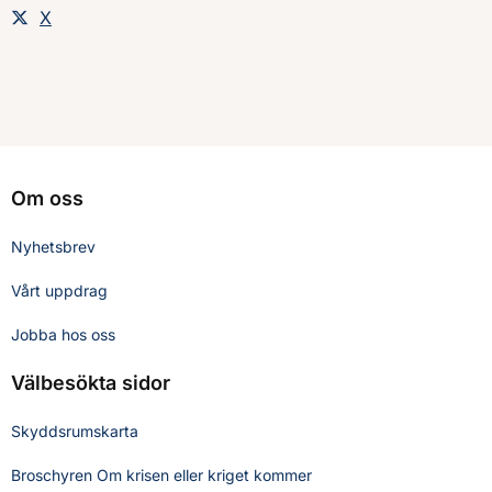
Dela sidan på
X
Om oss
Nyhetsbrev
Vårt uppdrag
Jobba hos oss
Välbesökta sidor
Skyddsrumskarta
Broschyren Om krisen eller kriget kommer