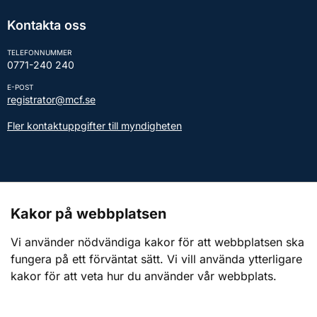
Kontakta oss
TELEFONNUMMER
0771-240 240
E-POST
registrator@mcf.se
Fler kontaktuppgifter till myndigheten
Kontakt till presstjänsten
Kakor på webbplatsen
Webbplatsen
Vi använder nödvändiga kakor för att webbplatsen ska
fungera på ett förväntat sätt. Vi vill använda ytterligare
Om webbplatsen
kakor för att veta hur du använder vår webbplats.
Om kakor (cookies)