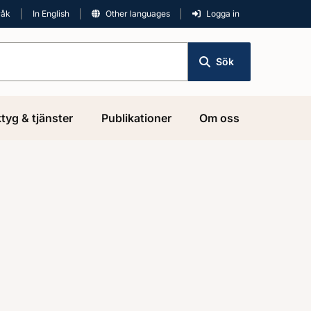
råk
In English
Other languages
Logga in
Sök
tyg & tjänster
Publikationer
Om oss