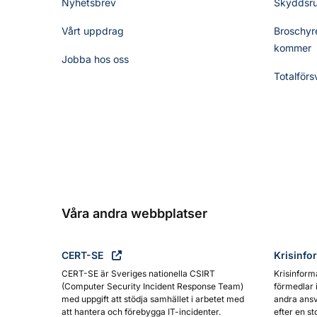
Nyhetsbrev
Skyddsr
Vårt uppdrag
Broschyre
kommer
Jobba hos oss
Totalförs
Våra andra webbplatser
CERT-SE
Krisinfo
CERT-SE är Sveriges nationella CSIRT
Krisinform
(Computer Security Incident Response Team)
förmedlar 
med uppgift att stödja samhället i arbetet med
andra ansv
att hantera och förebygga IT-incidenter.
efter en st