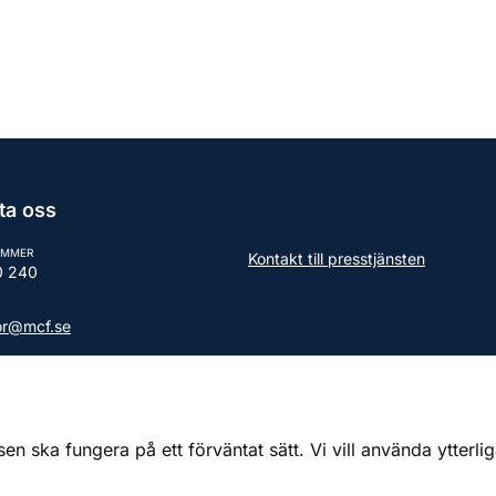
ta oss
UMMER
Kontakt till presstjänsten
0 240
tor@mcf.se
aktuppgifter till myndigheten
 ska fungera på ett förväntat sätt. Vi vill använda ytterli