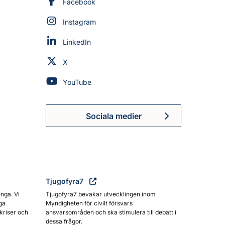
Myndigheten för civilt försvar på
Facebook
Myndigheten för civilt försvar på
Instagram
Myndigheten för civilt försvar på
LinkedIn
Myndigheten för civilt försvar på
X
Myndigheten för civilt försvar på
YouTube
Sociala medier
Myndigheten för civilt försva
Tjugofyra7
unga. Vi
Tjugofyra7 bevakar utvecklingen inom
ga
Myndigheten för civilt försvars
kriser och
ansvarsområden och ska stimulera till debatt i
dessa frågor.