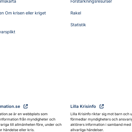
umskarta
Förstärkningsresurser
n Om krisen eller kriget
Rakel
Statistik
varsplikt
rmation.se
Lilla Krisinfo
ation.se är en webbplats som
Lilla Krisinfo riktar sig mot barn och 
information från myndigheter och
förmedlar myndigheters och ansvari
ariga till allmänheten före, under och
aktörers information i samband med 
or händelse eller kris.
allvarliga händelser.