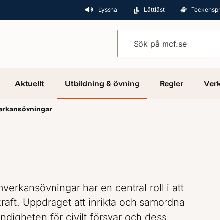
Lyssna
Lättläst
Teckensp
Sök på mcf.se
Aktuellt
Utbildning & övning
Regler
Verk
rkansövningar
erkansövningar har en central roll i att
aft. Uppdraget att inrikta och samordna
digheten för civilt försvar och dess