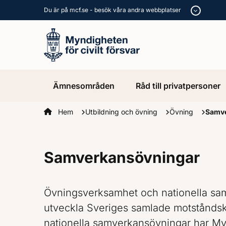
Du är på mcf.se - besök våra andra webbplatser
Ämnesområden
Råd till privatpersoner
Startsidan
Hem
Utbildning och övning
Övning
Samve
Samverkansövningar
Övningsverksamhet och nationella samv
utveckla Sveriges samlade motståndskr
nationella samverkansövningar har Myn