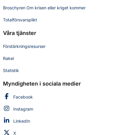
Broschyren Om krisen eller kriget kommer
Totalförsvarsplikt
Våra tjänster
Förstärkningsresurser
Rakel
Statistik
Myndigheten i sociala medier
Myndigheten för civilt försvar på
Facebook
Myndigheten för civilt försvar på
Instagram
Myndigheten för civilt försvar på
LinkedIn
Myndigheten för civilt försvar på
X