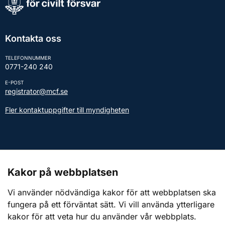
Kontakta oss
TELEFONNUMMER
0771-240 240
E-POST
registrator@mcf.se
Fler kontaktuppgifter till myndigheten
Kontakt till presstjänsten
Kakor på webbplatsen
Webbplatsen
Vi använder nödvändiga kakor för att webbplatsen ska
fungera på ett förväntat sätt. Vi vill använda ytterligare
Om webbplatsen
kakor för att veta hur du använder vår webbplats.