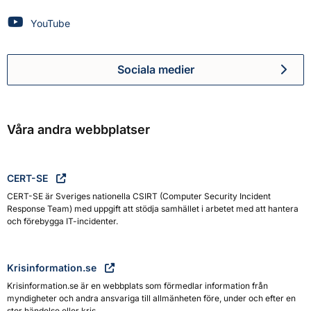
Myndigheten för civilt försvar på
YouTube
Sociala medier
Myndigheten för civilt försva
Våra andra webbplatser
CERT-SE
CERT-SE är Sveriges nationella CSIRT (Computer Security Incident
Response Team) med uppgift att stödja samhället i arbetet med att hantera
och förebygga IT-incidenter.
Krisinformation.se
Krisinformation.se är en webbplats som förmedlar information från
myndigheter och andra ansvariga till allmänheten före, under och efter en
stor händelse eller kris.