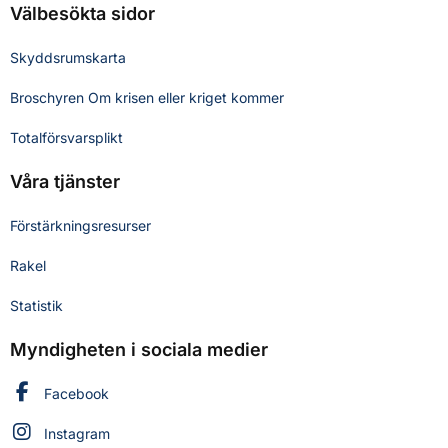
Välbesökta sidor
Skyddsrumskarta
Broschyren Om krisen eller kriget kommer
Totalförsvarsplikt
Våra tjänster
Förstärkningsresurser
Rakel
Statistik
Myndigheten i sociala medier
Myndigheten för civilt försvar på
Facebook
Myndigheten för civilt försvar på
Instagram