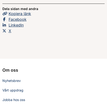
Dela sidan med andra
Kopiera
sidans
länk
Dela sidan på
Facebook
Dela sidan på
LinkedIn
Dela sidan på
X
Om oss
Nyhetsbrev
Vårt uppdrag
Jobba hos oss