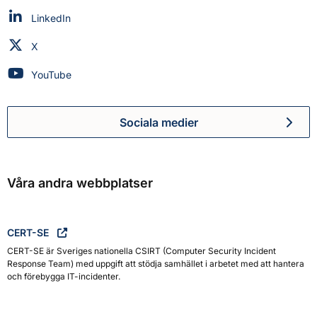
Myndigheten för civilt försvar på
LinkedIn
Myndigheten för civilt försvar på
X
Myndigheten för civilt försvar på
YouTube
Sociala medier
Myndigheten för civilt försva
Våra andra webbplatser
CERT-SE
CERT-SE är Sveriges nationella CSIRT (Computer Security Incident
Response Team) med uppgift att stödja samhället i arbetet med att hantera
och förebygga IT-incidenter.