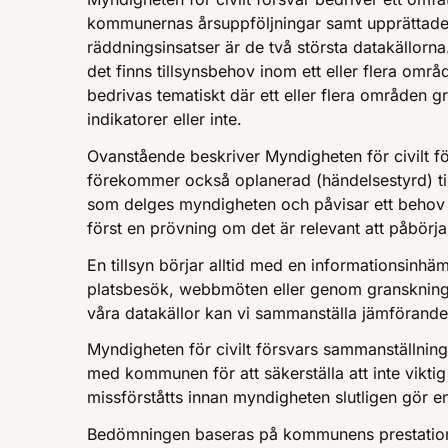
kommunernas årsuppföljningar samt upprättade
räddningsinsatser är de två största datakällorna
det finns tillsynsbehov inom ett eller flera om
bedrivas tematiskt där ett eller flera områden 
indikatorer eller inte.
Ovanstående beskriver Myndigheten för civilt fö
förekommer också oplanerad (händelsestyrd) ti
som delges myndigheten och påvisar ett behov av t
först en prövning om det är relevant att påbörja e
En tillsyn börjar alltid med en informationsin
platsbesök, webbmöten eller genom granskning 
våra datakällor kan vi sammanställa jämförande
Myndigheten för civilt försvars sammanställnin
med kommunen för att säkerställa att inte viktig
missförståtts innan myndigheten slutligen gör 
Bedömningen baseras på kommunens prestation i