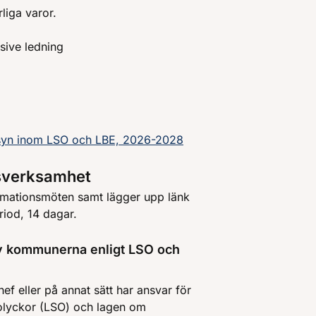
liga varor.
sive ledning
tillsyn inom LSO och LBE, 2026-2028
nsverksamhet
rmationsmöten samt lägger upp länk
riod, 14 dagar.
av kommunerna enligt LSO och
hef eller på annat sätt har ansvar för
olyckor (LSO) och lagen om