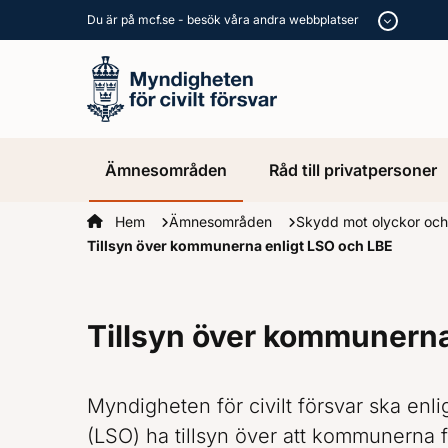
Du är på mcf.se - besök våra andra webbplatser
Ämnesområden
Råd till privatpersoner
Startsidan
Hem
Ämnesområden
Skydd mot olyckor och
Tillsyn över kommunerna enligt LSO och LBE
Tillsyn över kommunerna
Myndigheten för civilt försvar ska enl
(LSO) ha tillsyn över att kommunerna fö