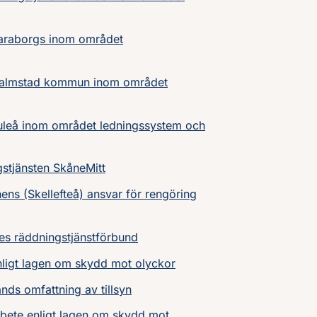
Skaraborgs inom området
i Halmstad kommun inom området
 Luleå inom området ledningssystem och
stjänsten SkåneMitt
s (Skellefteå) ansvar för rengöring
es räddningstjänstförbund
ligt lagen om skydd mot olyckor
ds omfattning av tillsyn
rbete enligt lagen om skydd mot