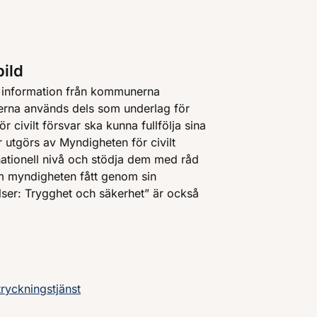
bild
in information från kommunerna
erna används dels som underlag för
r civilt försvar ska kunna fullfölja sina
 utgörs av Myndigheten för civilt
ationell nivå och stödja dem med råd
m myndigheten fått genom sin
relser: Trygghet och säkerhet” är också
ryckningstjänst