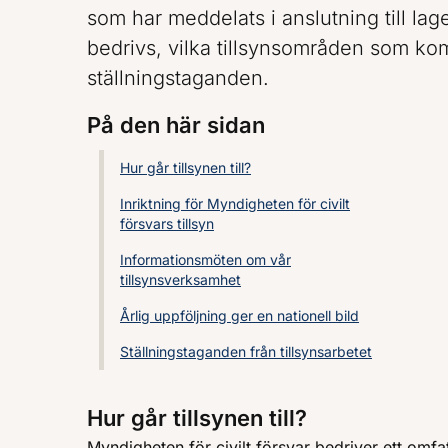
som har meddelats i anslutning till lage
bedrivs, vilka tillsynsområden som kom
ställningstaganden.
På den här sidan
Hur går tillsynen till?
Inriktning för Myndigheten för civilt
försvars tillsyn
Informationsmöten om vår
tillsynsverksamhet
Årlig uppföljning ger en nationell bild
Ställningstaganden från tillsynsarbetet
Hur går tillsynen till?
Myndigheten för civilt försvar bedriver ett omf