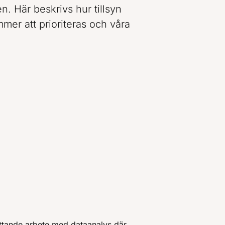
n. Här beskrivs hur tillsyn
mer att prioriteras och våra
attande arbete med dataanalys där