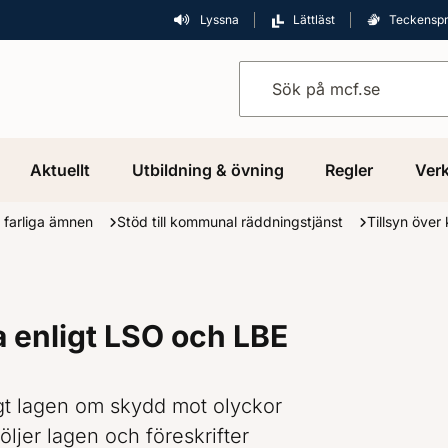
Lyssna
Lättläst
Teckensp
Sök på mcf.se
Aktuellt
Utbildning & övning
Regler
Verk
 farliga ämnen
Stöd till kommunal räddningstjänst
Tillsyn över
 enligt LSO och LBE
igt lagen om skydd mot olyckor
ljer lagen och föreskrifter