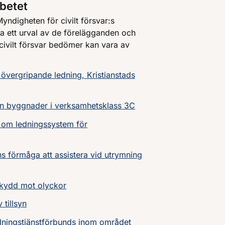
rbetet
yndigheten för civilt försvar:s
ta ett urval av de förelägganden och
ivilt försvar bedömer kan vara av
ergripande ledning, Kristianstads
ån byggnader i verksamhetsklass 3C
 om ledningssystem för
ns förmåga att assistera vid utrymning
kydd mot olyckor
tillsyn
ddningstjänstförbunds inom området