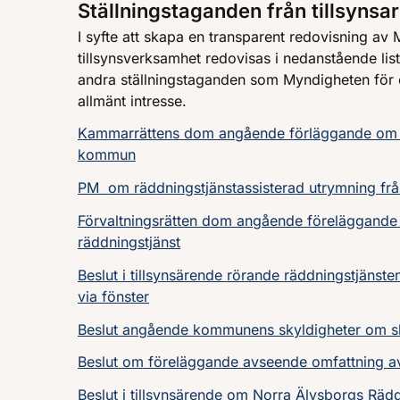
Ställningstaganden från tillsynsa
I syfte att skapa en transparent redovisning av M
tillsynsverksamhet redovisas i nedanstående lis
andra ställningstaganden som Myndigheten för c
allmänt intresse.
Kammarrättens dom angående förläggande om öv
kommun
PM om räddningstjänstassisterad utrymning fr
Förvaltningsrätten dom angående föreläggande
räddningstjänst
Beslut i tillsynsärende rörande räddningstjänste
via fönster
Beslut angående kommunens skyldigheter om s
Beslut om föreläggande avseende omfattning av 
Beslut i tillsynsärende om Norra Älvsborgs Rä