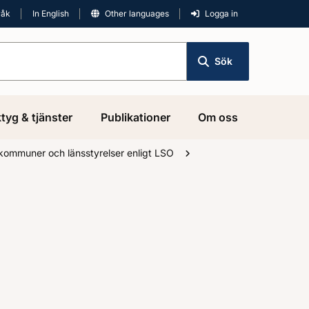
råk
In English
Other languages
Logga in
Sök
tyg & tjänster
Publikationer
Om oss
 kommuner och länsstyrelser enligt LSO