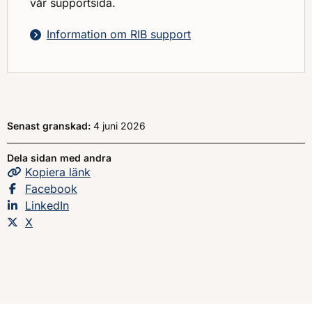
vår supportsida.
Information om RIB support
Senast granskad:
4 juni 2026
Dela sidan med andra
Kopiera
sidans
länk
Dela sidan på
Facebook
Dela sidan på
LinkedIn
Dela sidan på
X