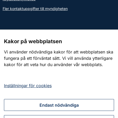
Fler kontaktuppgifter till myndigheten
Kontakt till presstjänsten
Kakor på webbplatsen
Webbplatsen
Vi använder nödvändiga kakor för att webbplatsen ska
fungera på ett förväntat sätt. Vi vill använda ytterligare
Om webbplatsen
kakor för att veta hur du använder vår webbplats.
Om kakor (cookies)
Tillgänglighetsredogörelse
Inställningar för cookies
Endast nödvändiga
Tillsammans för ett starkt civilt försvar