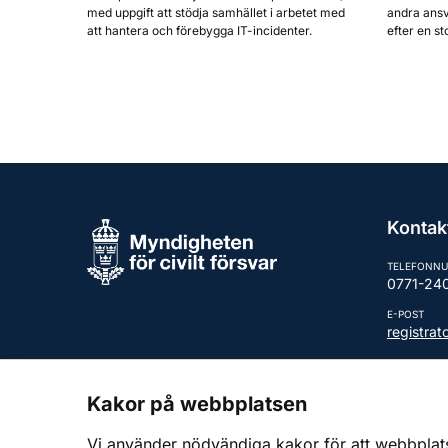
med uppgift att stödja samhället i arbetet med
andra ansv
att hantera och förebygga IT-incidenter.
efter en st
Kontak
TELEFONN
0771-24
E-POST
registra
Fler kont
Kakor på webbplatsen
Vi använder nödvändiga kakor för att webbplatsen