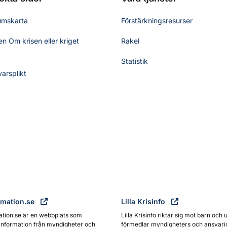
umskarta
Förstärkningsresurser
n Om krisen eller kriget
Rakel
Statistik
varsplikt
rmation.se
Lilla Krisinfo
ation.se är en webbplats som
Lilla Krisinfo riktar sig mot barn och 
information från myndigheter och
förmedlar myndigheters och ansvari