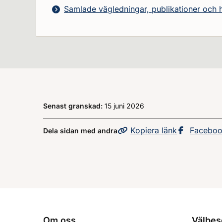
Samlade vägledningar, publikationer och
Senast granskad:
15 juni 2026
Kopiera
sidans
länk
Dela sid
Facebo
Dela sidan med andra
Om oss
Välbes