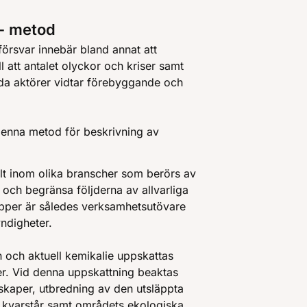
- metod
försvar innebär bland annat att
 att antalet olyckor och kriser samt
da aktörer vidtar förebyggande och
 denna metod för beskrivning av
lt inom olika branscher som berörs av
och begränsa följderna av allvarliga
pper är således verksamhetsutövare
ndigheter.
 och aktuell kemikalie uppskattas
er. Vid denna uppskattning beaktas
skaper, utbredning av den utsläppta
 kvarstår samt områdets ekologiska