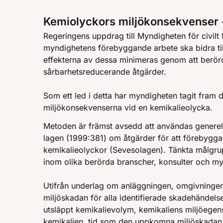
Kemiolyckors miljökonsekvenser 
Regeringens uppdrag till Myndigheten för civilt 
myndighetens förebyggande arbete ska bidra till
effekterna av dessa minimeras genom att berör
sårbarhetsreducerande åtgärder.
Som ett led i detta har myndigheten tagit fram
miljökonsekvenserna vid en kemikalieolycka.
Metoden är främst avsedd att användas generel
lagen (1999:381) om åtgärder för att förebygga 
kemikalieolyckor (Sevesolagen). Tänkta målgru
inom olika berörda branscher, konsulter och my
Utifrån underlag om anläggningen, omgivningen
miljöskadan för alla identifierade skadehändels
utsläppt kemikalievolym, kemikaliens miljöegen
kemikalien, tid som den uppkomna miljöskadan