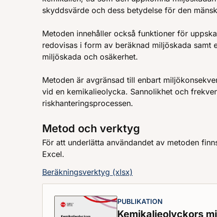
skyddsvärde och dess betydelse för den mänskli
Metoden innehåller också funktioner för uppska
redovisas i form av beräknad miljöskada samt e
miljöskada och osäkerhet.
Metoden är avgränsad till enbart miljökonsekve
vid en kemikalieolycka. Sannolikhet och frekvens
riskhanteringsprocessen.
Metod och verktyg
För att underlätta användandet av metoden finns
Excel.
Beräkningsverktyg (xlsx)
PUBLIKATION
Kemikalieolyckors mi