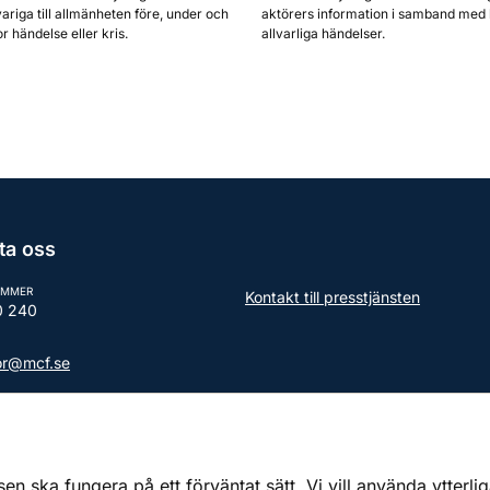
ariga till allmänheten före, under och
aktörers information i samband med 
or händelse eller kris.
allvarliga händelser.
ta oss
UMMER
Kontakt till presstjänsten
0 240
tor@mcf.se
aktuppgifter till myndigheten
 ska fungera på ett förväntat sätt. Vi vill använda ytterli