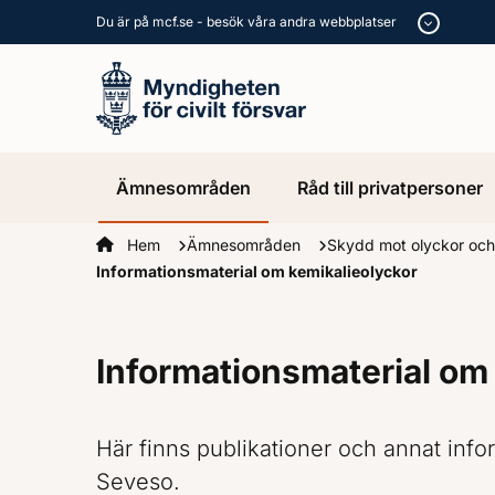
Du är på mcf.se - besök våra andra webbplatser
Ämnesområden
Råd till privatpersoner
Startsidan
Hem
Ämnesområden
Skydd mot olyckor och
Informationsmaterial om kemikalieolyckor
Informationsmaterial om
Här finns publikationer och annat inf
Seveso.