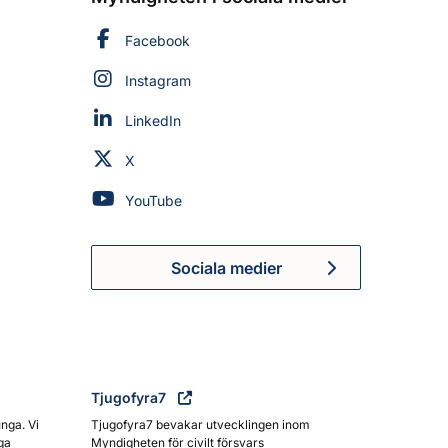
Myndigheten för civilt försvar på
Facebook
Myndigheten för civilt försvar på
Instagram
Myndigheten för civilt försvar på
LinkedIn
Myndigheten för civilt försvar på
X
Myndigheten för civilt försvar på
YouTube
Sociala medier
Myndigheten för civilt försva
Tjugofyra7
unga. Vi
Tjugofyra7 bevakar utvecklingen inom
ga
Myndigheten för civilt försvars