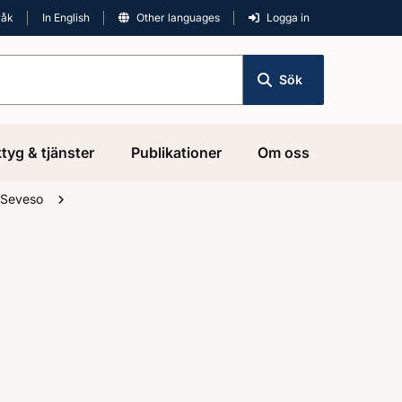
råk
In English
Other languages
Logga in
Sök
tyg & tjänster
Publikationer
Om oss
Seveso