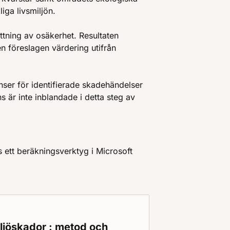
ga livsmiljön.
ttning av osäkerhet. Resultaten
n föreslagen värdering utifrån
nser för identifierade skadehändelser
 är inte inblandade i detta steg av
 ett beräkningsverktyg i Microsoft
ljöskador : metod och