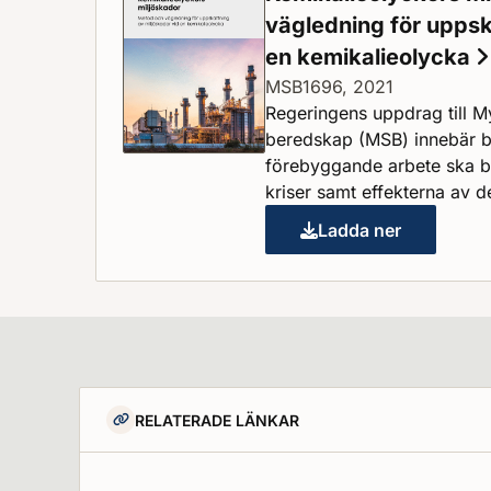
vägledning för uppsk
en kemikalieolycka
MSB1696, 2021
Regeringens uppdrag till 
beredskap (MSB) innebär b
förebyggande arbete ska bid
kriser samt effekterna av d
Ladda ner
Kemikalieolyckor
RELATERADE LÄNKAR