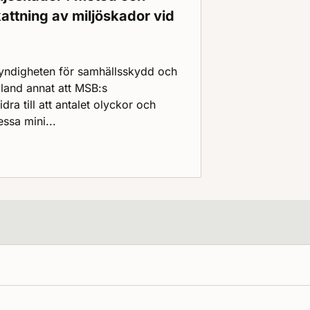
attning av miljöskador vid
Myndigheten för samhällsskydd och
land annat att MSB:s
ra till att antalet olyckor och
essa mini...
s miljöskador : metod och vägledning för uppskattning av 