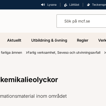
Lyssna
Lättläst
Teckensp
Sök på mcf.se
Aktuellt
Utbildning & övning
Regler
Verk
 farliga ämnen
Farlig verksamhet, Seveso och utvinningsavfall
 kemikalieolyckor
ormationsmaterial inom området