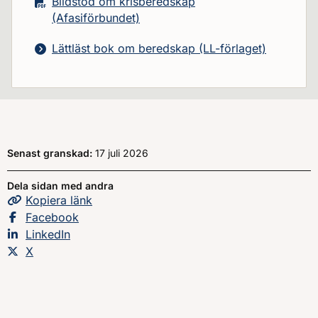
Bildstöd om krisberedskap
(Afasiförbundet)
Lättläst bok om beredskap (LL-förlaget)
Senast granskad:
17 juli 2026
Dela sidan med andra
Kopiera
sidans
länk
Dela sidan på
Facebook
Dela sidan på
LinkedIn
Dela sidan på
X