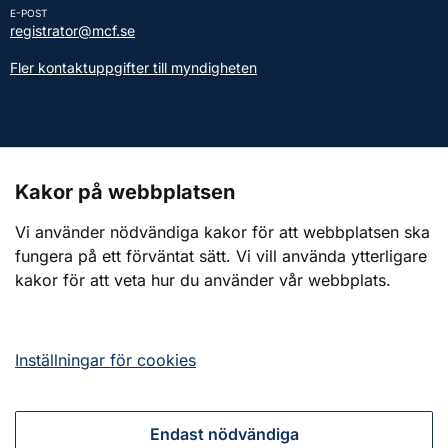
E-POST
registrator@mcf.se
Fler kontaktuppgifter till myndigheten
Kontakt till presstjänsten
Kakor på webbplatsen
Webbplatsen
Vi använder nödvändiga kakor för att webbplatsen ska
fungera på ett förväntat sätt. Vi vill använda ytterligare
Om webbplatsen
kakor för att veta hur du använder vår webbplats.
Om kakor (cookies)
Tillgänglighetsredogörelse
Inställningar för cookies
Endast nödvändiga