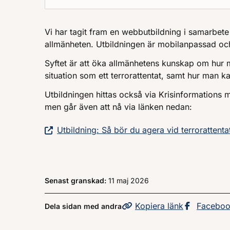
Vi har tagit fram en webbutbildning i samarbet
allmänheten. Utbildningen är mobilanpassad oc
Syftet är att öka allmänhetens kunskap om hur ma
situation som ett terrorattentat, samt hur man k
Utbildningen hittas också via Krisinformations 
men går även att nå via länken nedan:
Utbildning: Så bör du agera vid terrorattenta
Senast granskad:
11 maj 2026
Kopiera
sidans
länk
Dela sid
Facebo
Dela sidan med andra