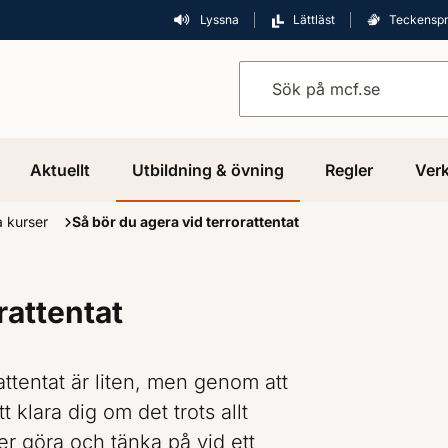
Lyssna
Lättläst
Teckensp
Sök på mcf.se
Aktuellt
Utbildning & övning
Regler
Verk
a kurser
Så bör du agera vid terrorattentat
rattentat
attentat är liten, men genom att
 klara dig om det trots allt
er göra och tänka på vid ett