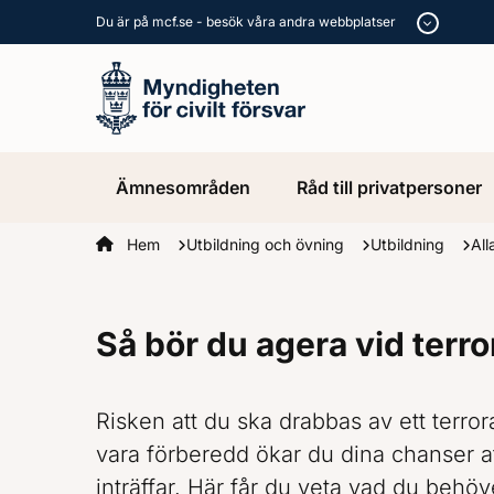
Du är på mcf.se - besök våra andra webbplatser
Ämnesområden
Råd till privatpersoner
Startsidan
Hem
Utbildning och övning
Utbildning
All
Så bör du agera vid terro
Risken att du ska drabbas av ett terror
vara förberedd ökar du dina chanser att
inträffar. Här får du veta vad du behöv