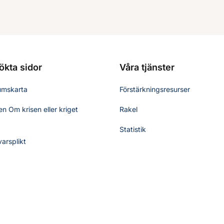
ökta sidor
Våra tjänster
umskarta
Förstärkningsresurser
n Om krisen eller kriget
Rakel
Statistik
varsplikt