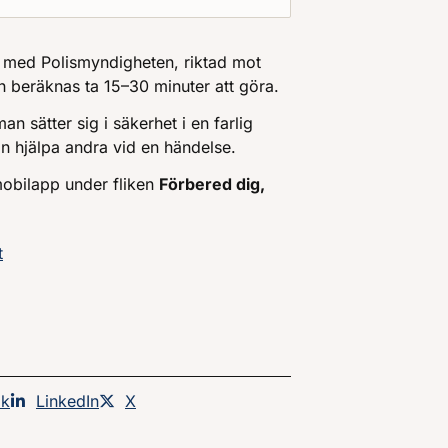
e med Polismyndigheten, riktad mot
h beräknas ta 15
–
30 minuter att göra.
n sätter sig i säkerhet i en farlig
an hjälpa andra vid en händelse.
mobilapp under fliken
Förbered dig,
t
an på
ok
Dela sidan på
LinkedIn
Dela sidan på
X