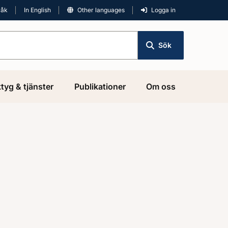
råk
In English
Other languages
Logga in
Sök
tyg & tjänster
Publikationer
Om oss