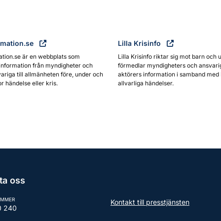
rmation.se
Lilla Krisinfo
ation.se är en webbplats som
Lilla Krisinfo riktar sig mot barn och 
information från myndigheter och
förmedlar myndigheters och ansvari
ariga till allmänheten före, under och
aktörers information i samband med 
or händelse eller kris.
allvarliga händelser.
ta oss
UMMER
Kontakt till presstjänsten
0 240