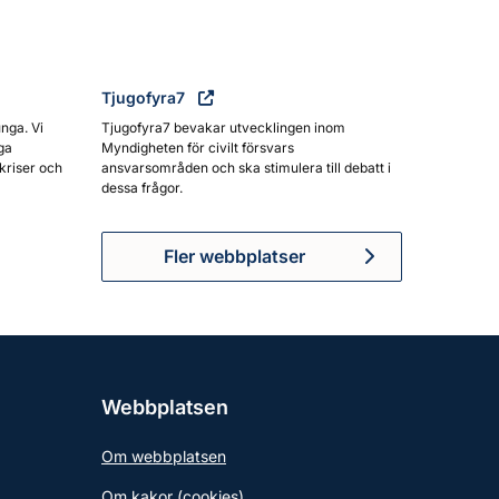
Tjugofyra7
unga. Vi
Tjugofyra7 bevakar utvecklingen inom
ga
Myndigheten för civilt försvars
kriser och
ansvarsområden och ska stimulera till debatt i
dessa frågor.
Fler webbplatser
Webbplatsen
Om webbplatsen
Om kakor (cookies)