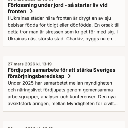
Förlossning under jord - så startar liv vid
fronten
I Ukrainas städer nära fronten är drygt en av sju
bebisar födda för tidigt eller dödfödda. En orsak till
detta tror man är stressen som kriget för med sig. I
Ukrainas näst största stad, Charkiv, byggs nu en
förlossningsklinik under jord, med hjälp av
Myndigheten för civilt försvar. Syftet är att skapa en
tryggare miljö för gravida kvinnor.
27 mars 2026 kl. 13:19
Fördjupat samarbete för att stärka Sveriges
försörjningsberedskap
Under 2025 har samarbetet mellan myndigheten
och näringslivet fördjupats genom gemensamma
arbetsgrupper, analyser och konferenser. Den nya
avsiktsförklaringen, mellan Myndigheten för civilt
försvar och Svenskt Näringsliv, syftar till att
ytterligare stärka detta samarbete, särskilt inom
framtagandet av lägesbilder och nationella