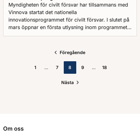
Myndigheten för civilt försvar har tillsammans med
Vinnova startat det nationella
innovationsprogrammet för civilt försvar. I slutet på
mars öppnar en första utlysning inom programmet.
Den handlar om hur morgondagens skyddsrum och
skyddade utrymmen kan utformas, användas och
integreras i samhället.
Föregående
1
7
8
9
18
Nästa
Om oss