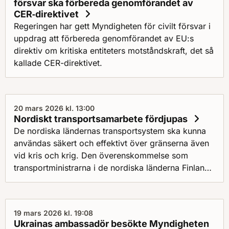
försvar ska förbereda genomförandet av
CER‑direktivet
Regeringen har gett Myndigheten för civilt försvar i
uppdrag att förbereda genomförandet av EU:s
direktiv om kritiska entiteters motståndskraft, det så
kallade CER-direktivet.
20 mars 2026 kl. 13:00
Nordiskt transportsamarbete fördjupas
De nordiska ländernas transportsystem ska kunna
användas säkert och effektivt över gränserna även
vid kris och krig. Den överenskommelse som
transportministrarna i de nordiska länderna Finland,
Norge, Danmark, Sverige och Island gjorde i
finländska Rovaniemi den 11 mars 2026 ger
förutsättningar för ett mer harmoniserat nordiskt
19 mars 2026 kl. 19:08
transportsystem.
Ukrainas ambassadör besökte Myndigheten