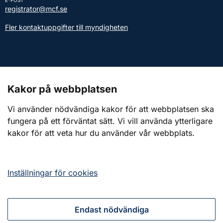
registrator@mcf.se
Fler kontaktuppgifter till myndigheten
Kontakt till presstjänsten
Kakor på webbplatsen
Webbplatsen
Vi använder nödvändiga kakor för att webbplatsen ska
fungera på ett förväntat sätt. Vi vill använda ytterligare
Om webbplatsen
kakor för att veta hur du använder vår webbplats.
Om kakor (cookies)
Tillgänglighetsredogörelse
Inställningar för cookies
Endast nödvändiga