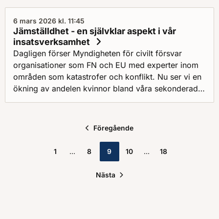
ramen för Stödstyrkan med ett expertteam på plats.
6 mars 2026 kl. 11:45
Jämställdhet - en självklar aspekt i vår
insatsverksamhet
Dagligen förser Myndigheten för civilt försvar
organisationer som FN och EU med experter inom
områden som katastrofer och konflikt. Nu ser vi en
ökning av andelen kvinnor bland våra sekonderade
experter i den fredsfrämjande verksamheten.
Föregående
1
8
9
10
18
Nästa