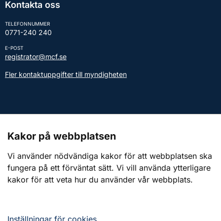
Kontakta oss
TELEFONNUMMER
0771-240 240
E-POST
registrator@mcf.se
Fler kontaktuppgifter till myndigheten
Kontakt till presstjänsten
Kakor på webbplatsen
Webbplatsen
Vi använder nödvändiga kakor för att webbplatsen ska
fungera på ett förväntat sätt. Vi vill använda ytterligare
Om webbplatsen
kakor för att veta hur du använder vår webbplats.
Om kakor (cookies)
Tillgänglighetsredogörelse
Inställningar för cookies