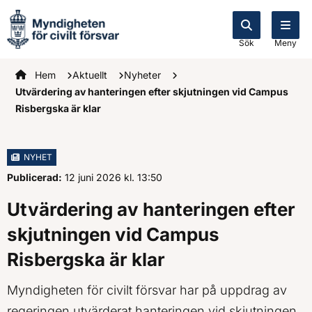
Sök
Meny
Startsidan
Hem
Aktuellt
Nyheter
Utvärdering av hanteringen efter skjutningen vid Campus
Risbergska är klar
NYHET
Publicerad:
12 juni 2026
kl.
, Klockan
13:50
Utvärdering av hanteringen efter
skjutningen vid Campus
Risbergska är klar
Myndigheten för civilt försvar har på uppdrag av
regeringen utvärderat hanteringen vid skjutningen