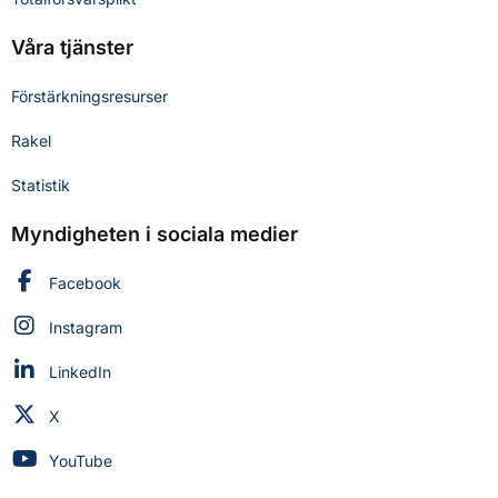
Våra tjänster
Förstärkningsresurser
Rakel
Statistik
Myndigheten i sociala medier
Myndigheten för civilt försvar på
Facebook
Myndigheten för civilt försvar på
Instagram
Myndigheten för civilt försvar på
LinkedIn
Myndigheten för civilt försvar på
X
Myndigheten för civilt försvar på
YouTube