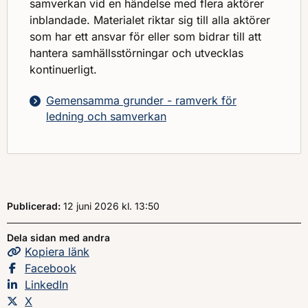
samverkan vid en händelse med flera aktörer
inblandade. Materialet riktar sig till alla aktörer
som har ett ansvar för eller som bidrar till att
hantera samhällsstörningar och utvecklas
kontinuerligt.
Gemensamma grunder - ramverk för
ledning och samverkan
Publicerad:
12 juni 2026
kl.
, Klockan
13:50
Dela sidan med andra
Kopiera
sidans
länk
Dela sidan på
Facebook
Dela sidan på
LinkedIn
Dela sidan på
X