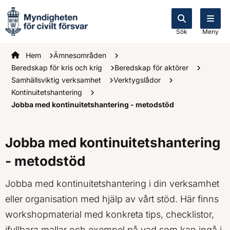
Sök
Meny
Startsidan
Hem
Ämnesområden
Beredskap för kris och krig
Beredskap för aktörer
Samhällsviktig verksamhet
Verktygslådor
Kontinuitetshantering
Jobba med kontinuitetshantering - metodstöd
Jobba med kontinuitetshantering
- metodstöd
Jobba med kontinuitetshantering i din verksamhet
eller organisation med hjälp av vårt stöd. Här finns
workshopmaterial med konkreta tips, checklistor,
ifyllbara mallar och exempel på vad som kan ingå i