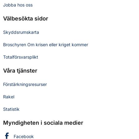
Jobba hos oss
Välbesökta sidor
Skyddsrumskarta
Broschyren Om krisen eller kriget kommer
Totalförsvarsplikt
Våra tjänster
Förstärkningsresurser
Rakel
Statistik
Myndigheten i sociala medier
Myndigheten för civilt försvar på
Facebook