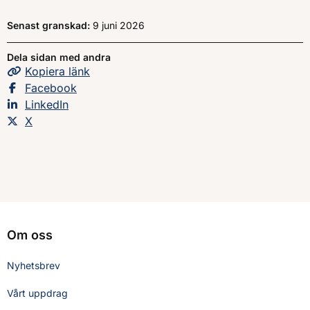
Senast granskad:
9 juni 2026
Dela sidan med andra
Kopiera
sidans
länk
Dela sidan på
Facebook
Dela sidan på
LinkedIn
Dela sidan på
X
Om oss
Nyhetsbrev
Vårt uppdrag