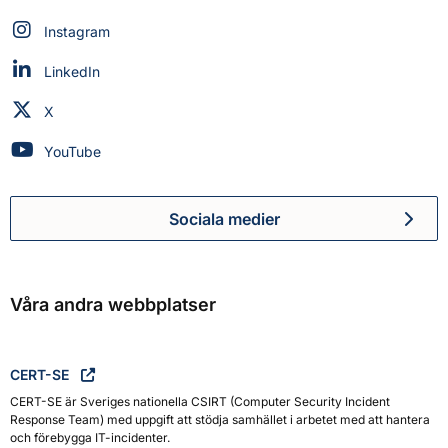
Myndigheten för civilt försvar på
Instagram
Myndigheten för civilt försvar på
LinkedIn
Myndigheten för civilt försvar på
X
Myndigheten för civilt försvar på
YouTube
Sociala medier
Myndigheten för civilt försva
Våra andra webbplatser
CERT-SE
CERT-SE är Sveriges nationella CSIRT (Computer Security Incident
Response Team) med uppgift att stödja samhället i arbetet med att hantera
och förebygga IT-incidenter.