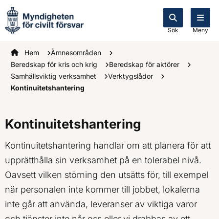
Sök
Meny
Startsidan
Hem
Ämnesområden
Beredskap för kris och krig
Beredskap för aktörer
Samhällsviktig verksamhet
Verktygslådor
Kontinuitetshantering
Kontinuitetshantering
Kontinuitetshantering handlar om att planera för att
upprätthålla sin verksamhet på en tolerabel nivå.
Oavsett vilken störning den utsätts för, till exempel
när personalen inte kommer till jobbet, lokalerna
inte går att använda, leveranser av viktiga varor
och tjänster inte når oss eller vi drabbas av ett