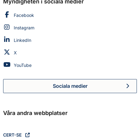
Myndigheten i sociala medier
Myndigheten för civilt försvar på
Facebook
Myndigheten för civilt försvar på
Instagram
Myndigheten för civilt försvar på
LinkedIn
Myndigheten för civilt försvar på
X
Myndigheten för civilt försvar på
YouTube
Sociala medier
Myndigheten för civilt försva
Våra andra webbplatser
CERT-SE