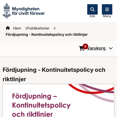
Sök
Meny
Startsidan
Hem
Publikationer
Fördjupning - Kontinuitetspolicy och riktlinjer
0
Varukorg
0
Objekt i varukorg
Fördjupning - Kontinuitetspolicy och
riktlinjer