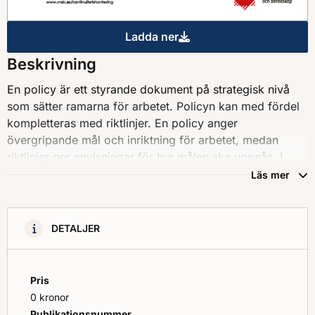
Ladda ner
Fördjupning - Kontinuitetspoli
Beskrivning
En policy är ett styrande dokument på strategisk nivå
som sätter ramarna för arbetet. Policyn kan med fördel
kompletteras med riktlinjer. En policy anger
övergripande mål och inriktning för arbetet, medan
riktlinjer ger anvisningar för hur målen ska uppnås. I
vissa fall kan kontinuitetspolicyn ingå som en del i en
Läs mer
mer övergripande policy, exempelvis en
säkerhetspolicy, kvalitetspolicy eller riskpolicy. I det här
dokumentet ges exempel på vad en kontinuitetspolicy
DETALJER
och tillhörande riktlinjer kan innehålla.
Pris
0 kronor
Publikationsnummer