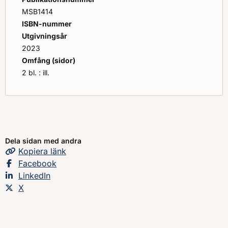
MSB1414
ISBN-nummer
Utgivningsår
2023
Omfång (sidor)
2 bl. : ill.
Dela sidan med andra
Kopiera
sidans
länk
Dela sidan på
Facebook
Dela sidan på
LinkedIn
Dela sidan på
X