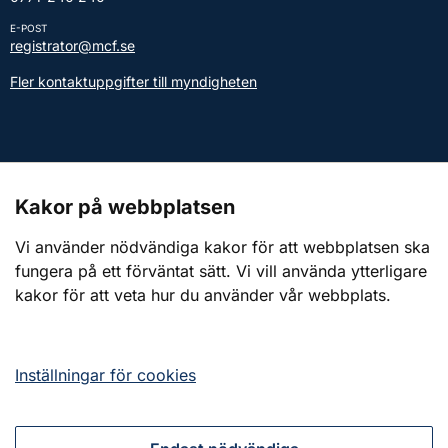
E-POST
registrator@mcf.se
Fler kontaktuppgifter till myndigheten
Kontakt till presstjänsten
Kakor på webbplatsen
Webbplatsen
Vi använder nödvändiga kakor för att webbplatsen ska
fungera på ett förväntat sätt. Vi vill använda ytterligare
Om webbplatsen
kakor för att veta hur du använder vår webbplats.
Om kakor (cookies)
Tillgänglighetsredogörelse
Inställningar för cookies