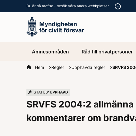
Du är på mcf.se - besök våra andra webbplatser
Ämnesområden
Råd till privatpersoner
Startsidan
Hem
Regler
Upphävda regler
SRVFS 2004
STATUS:
UPPHÄVD
SRVFS 2004:2 allmänna 
kommentarer om brandva