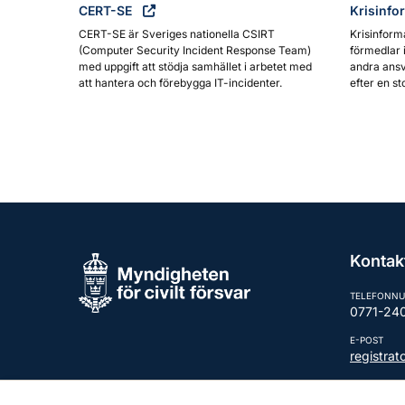
CERT-SE
Krisinfo
CERT-SE är Sveriges nationella CSIRT
Krisinform
(Computer Security Incident Response Team)
förmedlar 
med uppgift att stödja samhället i arbetet med
andra ansv
att hantera och förebygga IT-incidenter.
efter en st
Kontak
TELEFONN
0771-24
E-POST
registra
Fler kont