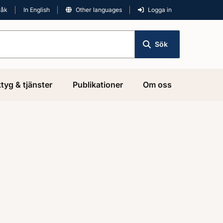
råk
In English
Other languages
Logga in
Sök
tyg & tjänster
Publikationer
Om oss