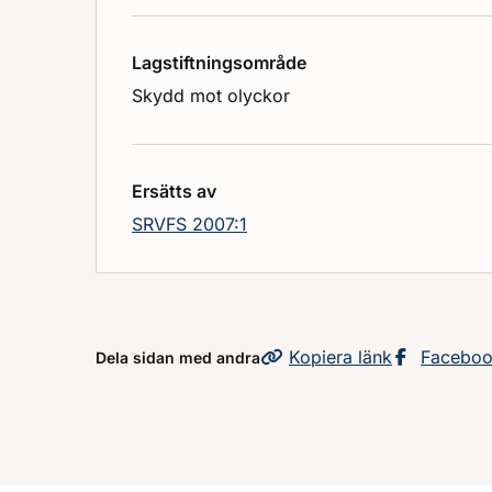
Lagstiftningsområde
Skydd mot olyckor
Ersätts av
SRVFS 2007:1
Kopiera
sidans
länk
Dela sid
Facebo
Dela sidan med andra