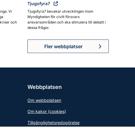
Tjugofyra7
unga. Vi
Tjugofyra7 bevakar utvecklingen inom
ga
Myndigheten för civilt försvars
kriser och
ansvarsområden och ska stimulera till debatt i
dessa frågor.
Fler webbplatser
Webbplatsen
Om webbplatsen
Om kakor (cookies)
Tillgänglighetsredogörelse