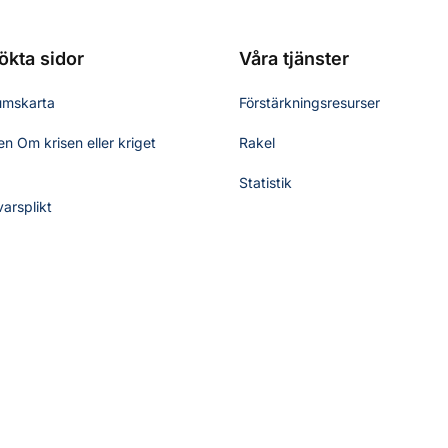
ökta sidor
Våra tjänster
umskarta
Förstärkningsresurser
n Om krisen eller kriget
Rakel
Statistik
varsplikt