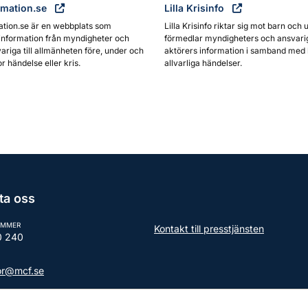
rmation.se
Lilla Krisinfo
ation.se är en webbplats som
Lilla Krisinfo riktar sig mot barn och 
information från myndigheter och
förmedlar myndigheters och ansvari
ariga till allmänheten före, under och
aktörers information i samband med 
or händelse eller kris.
allvarliga händelser.
ta oss
UMMER
Kontakt till presstjänsten
0 240
tor@mcf.se
aktuppgifter till myndigheten