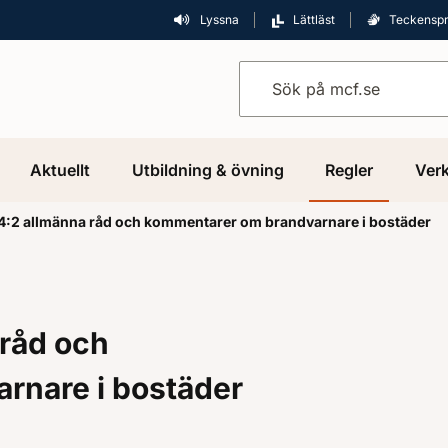
Lyssna
Lättläst
Teckensp
Sök på mcf.se
Aktuellt
Utbildning & övning
Regler
Verk
:2 allmänna råd och kommentarer om brandvarnare i bostäder
råd och
rnare i bostäder